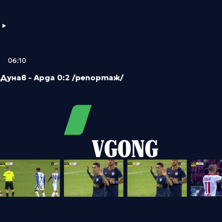
06:10
Дунав - Арда 0:2 /репортаж/
VGONG