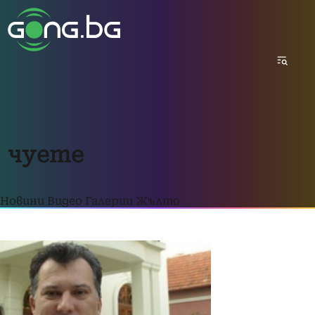
чуете
Новини
Видео
Галерии
Жълто