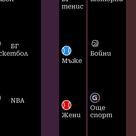
тенис
БГ
скетбол
Бойни
Мъже
NBA
Още
Жени
спорт