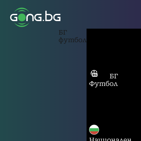
БГ
футбол
БГ
Футбол
Национален