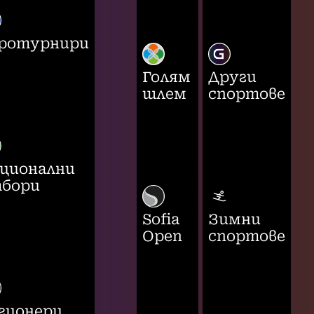
ротурнири
Голям
Други
шлем
спортове
ционални
бори
Sofia
Зимни
Open
спортове
гионери