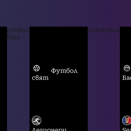
футбол
баскетбол
свят
Футбол
свят
Ба
Легионери
Se