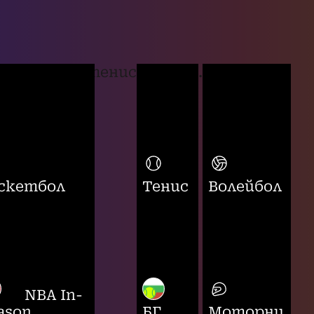
тенис
...
скетбол
Тенис
Волейбол
NBA In-
ason
БГ
Моторни