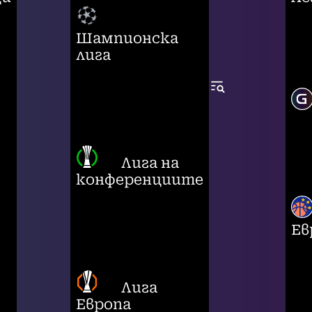
Шампионска
лига
Лига на
конференциите
Ев
Лига
Европа