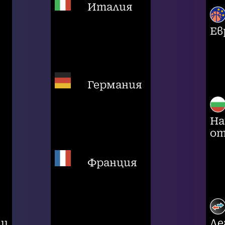
Италия
Ев
Германия
На
от
Франция
ци
Ле