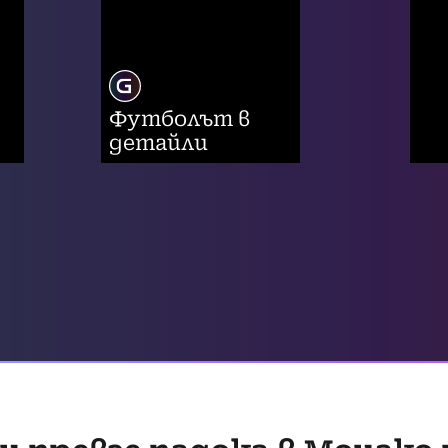
Футболът в
детайли