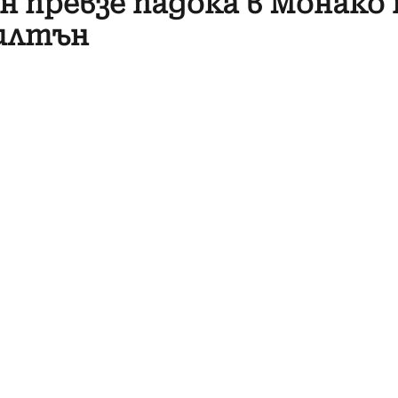
 превзе падока в Монако 
милтън