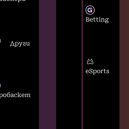
Betting
Други
eSports
робаскет