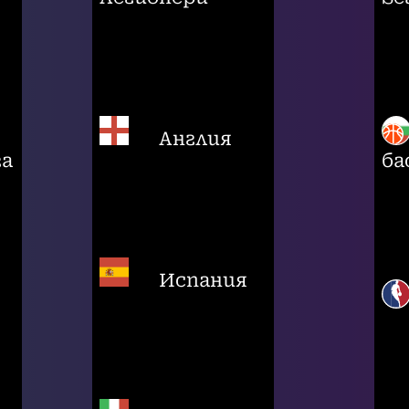
Англия
га
ба
Испания