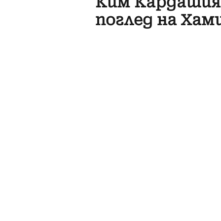
Ким Кардашиян
поглед на Ха