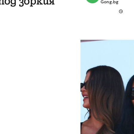
под зоркия
Gong.bg