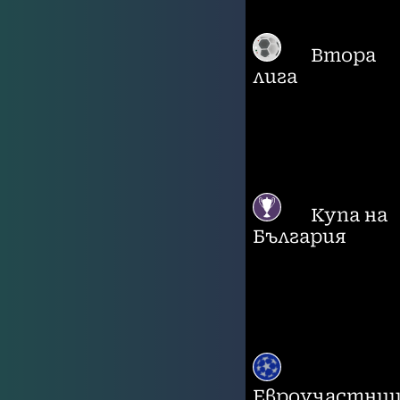
Втора
лига
Купа на
България
Евроучастни