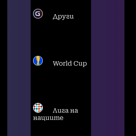
Други
World Cup
Лига на
нациите