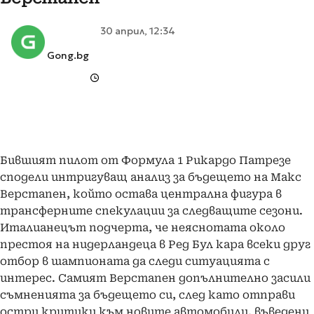
30 април, 12:34
Gong.bg
Бившият пилот от Формула 1 Рикардо Патрезе
сподели интригуващ анализ за бъдещето на Макс
Верстапен, който остава централна фигура в
трансферните спекулации за следващите сезони.
Италианецът подчерта, че неяснотата около
престоя на нидерландеца в Ред Бул кара всеки друг
отбор в шампионата да следи ситуацията с
интерес. Самият Верстапен допълнително засили
съмненията за бъдещето си, след като отправи
остри критики към новите автомобили, въведени