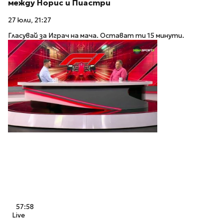
между Норис и Пиастри
27 юли, 21:27
Гласувай за Играч на мача. Остават ти 15 минути.
57:58
Live