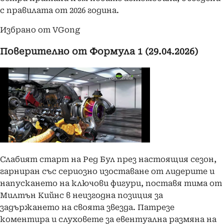
с правилата от 2026 година.
Избрано от VGong
Поверително от Формула 1 (29.04.2026)
Слабият старт на Ред Бул през настоящия сезон,
гарниран със сериозно изоставане от лидерите и
напускането на ключови фигури, поставя тима от
Милтън Кийнс в неизгодна позиция за
задържането на своята звезда. Патрезе
коментира и слуховете за евентуална размяна на