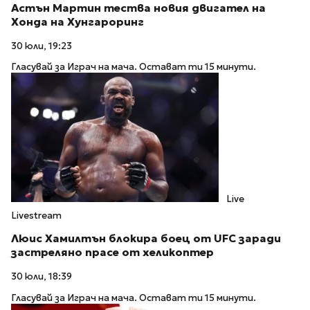
Астън Мартин тества новия двигател на
Хонда на Хунгароринг
30 юли, 19:23
Гласувай за Играч на мача. Остават ти 15 минути.
Live
Livestream
Люис Хамилтън блокира боец от UFC заради
застреляно прасе от хеликоптер
30 юли, 18:39
Гласувай за Играч на мача. Остават ти 15 минути.