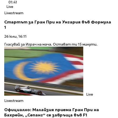
01:41
Live
Livestream
Стартът за Гран При на Унгария във Формула
1
26 юли, 16:11
Гласувай за Играч на мача. Остават ти 15 минути.
Live
Livestream
Официално: Малайзия приема Гран При на
Бахрейн, „Сепанг“ се завръща във F1