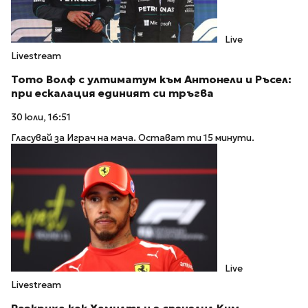
Live
Livestream
Тото Волф с ултиматум към Антонели и Ръсел:
при ескалация единият си тръгва
30 юли, 16:51
Гласувай за Играч на мача. Остават ти 15 минути.
Live
Livestream