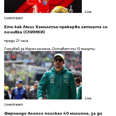
Live
Livestream
Ето как Люис Хамилтън прекарва лятната си
почивка (СНИМКИ)
преди 21 часа
Гласувай за Играч на мача. Остават ти 15 минути.
Live
Livestream
Фернандо Алонсо поискал 40 милиона, за да