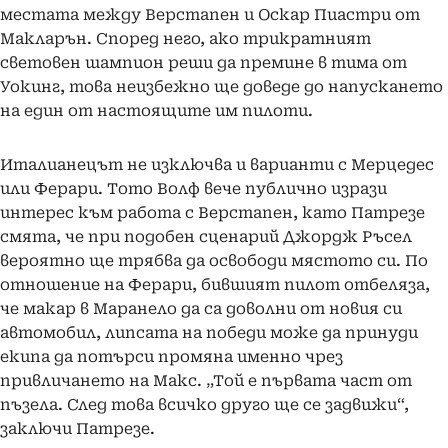
местата между Верстапен и Оскар Пиастри от
Макларън. Според него, ако трикратният
световен шампион реши да премине в тима от
Уокинг, това неизбежно ще доведе до напускането
на един от настоящите им пилоти.
Италианецът не изключва и варианти с Мерцедес
или Ферари. Тото Волф вече публично изрази
интерес към работа с Верстапен, като Патрезе
смята, че при подобен сценарий Джордж Ръсел
вероятно ще трябва да освободи мястото си. По
отношение на Ферари, бившият пилот отбеляза,
че макар в Маранело да са доволни от новия си
автомобил, липсата на победи може да принуди
екипа да потърси промяна именно чрез
привличането на Макс. „Той е първата част от
пъзела. След това всичко друго ще се задвижи“,
заключи Патрезе.