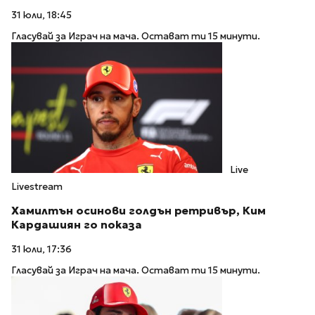
31 юли, 18:45
Гласувай за Играч на мача. Остават ти 15 минути.
Live
Livestream
Хамилтън осинови голдън ретривър, Ким
Кардашиян го показа
31 юли, 17:36
Гласувай за Играч на мача. Остават ти 15 минути.