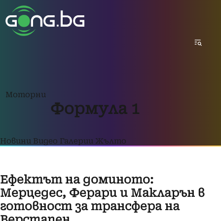
Моторни
Формула 1
Новини
Видео
Галерии
Жълто
Ефектът на доминото:
Мерцедес, Ферари и Макларън в
готовност за трансфера на
Верстапен