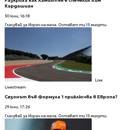
Разкриха как Хамилтън е спечелил Ким
Кардашиан
30 юли, 16:18
Гласувай за Играч на мача. Остават ти 15 минути.
Live
Livestream
Сезонът във Формула 1 приключва в Европа?
29 юли, 17:26
Гласувай за Играч на мача. Остават ти 15 минути.