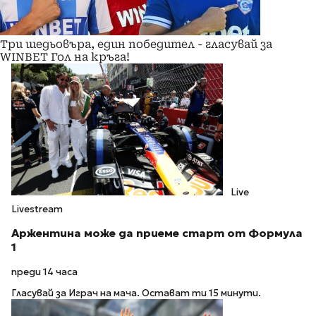
Три шедьовъра, един победител - гласувай за
WINBET Гол на кръга!
Live
Livestream
Аржентина може да приеме старт от Формула
1
преди 14 часа
Гласувай за Играч на мача. Остават ти 15 минути.