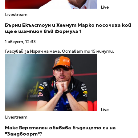
Live
Livestream
Бърни Екълстоун и Хелмут Марко посочиха кой
ще е шампион във Формула 1
1 август, 12:33
Гласувай за Играч на мача. Остават ти 15 минути.
Live
Livestream
Макс Верстапен обявява бъдещето си на
"Зандвоорт"?