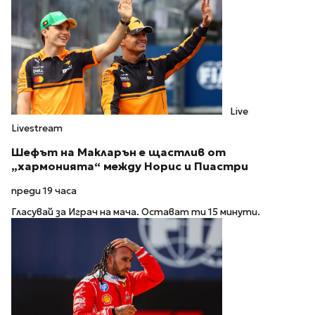
Live
Livestream
Шефът на Макларън е щастлив от
„хармонията“ между Норис и Пиастри
преди 19 часа
Гласувай за Играч на мача. Остават ти 15 минути.