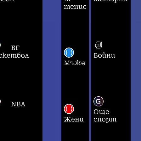
тенис
БГ
скетбол
Бойни
Мъже
NBA
Още
Жени
спорт