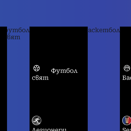
футбол
баскетбол
свят
Футбол
свят
Ба
Легионери
Se