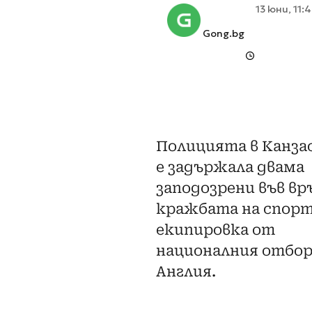
13 юни, 11:
Gong.bg
Полицията в Канза
е задържала двама
заподозрени във вр
кражбата на спор
екипировка от
националния отбор
Англия.