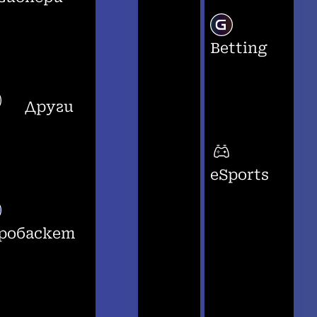
Betting
Други
eSports
робаскет