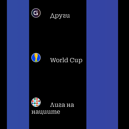
Други
World Cup
Лига на
нациите