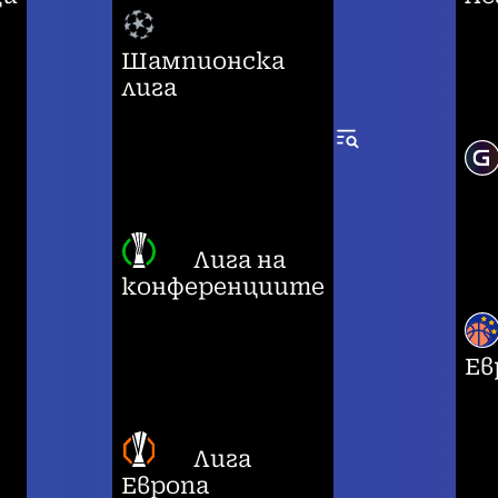
Шампионска
лига
Лига на
конференциите
Ев
Лига
Европа