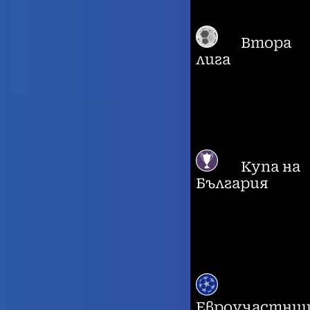
Втора
лига
Купа на
България
Евроучастни