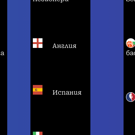
Англия
га
ба
Испания