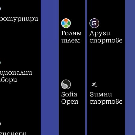
ротурнири
Голям
Други
шлем
спортове
ционални
бори
Sofia
Зимни
Open
спортове
гионери