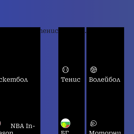
тенис
...
скетбол
Тенис
Волейбол
NBA In-
ason
БГ
Моторни