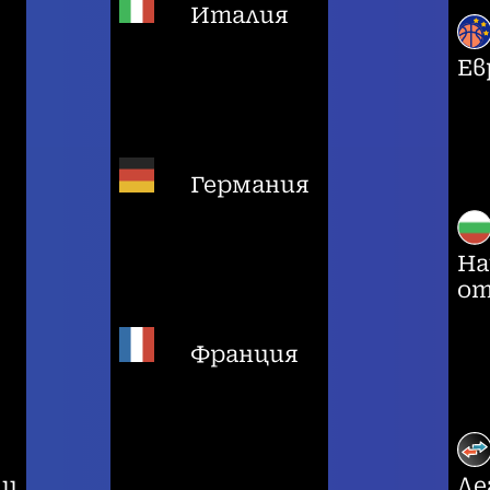
Италия
Ев
Германия
На
от
Франция
ци
Ле