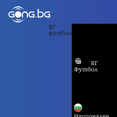
БГ
футбол
БГ
Футбол
Национален