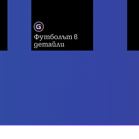
Футболът в
детайли