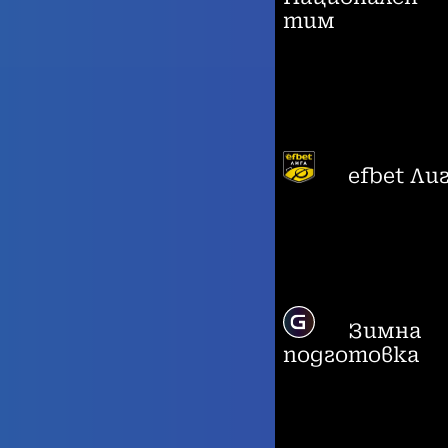
тим
efbet Ли
Зимна
подготовка