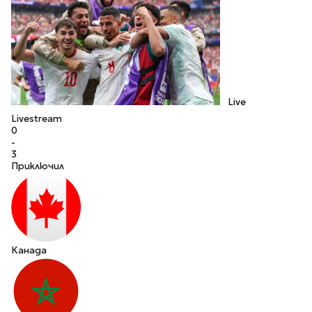
Live
Livestream
0
-
3
Приключил
Канада