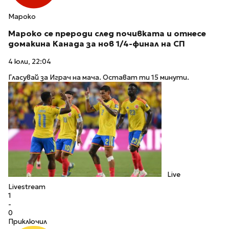
Мароко
Мароко се прероди след почивката и отнесе
домакина Канада за нов 1/4-финал на СП
4 юли, 22:04
Гласувай за Играч на мача. Остават ти 15 минути.
Live
Livestream
1
-
0
Приключил