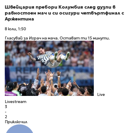
Швейцария пребори Колумбия след дузпи в
равностоен мач и си осигури четвъртфинал с
Аржентина
8 юли, 1:50
Гласувай за Играч на мача. Остават ти 15 минути.
Live
Livestream
3
-
2
Приключил