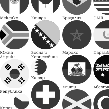
Мексико
Канада
Бразилия
САЩ
Южна
Босна и
Мароко
Парагв
Африка
Херцеговина
Катар
Хаити
Австра
Република
Корея