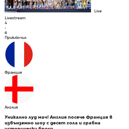
Live
Livestream
4
-
6
Приключил
Франция
Англия
Уникално луд мач! Англия посече Франция в
извънземно шоу с десет гола и грабна
исторически бронз