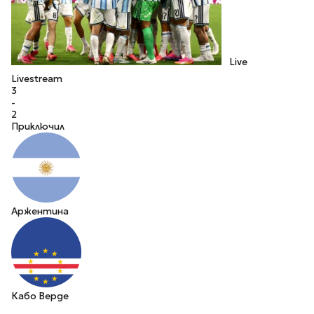
Live
Livestream
3
-
2
Приключил
Аржентина
Кабо Верде