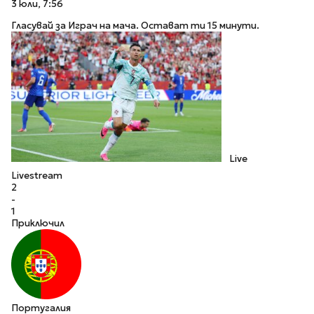
3 юли, 7:56
Гласувай за Играч на мача. Остават ти 15 минути.
Live
Livestream
2
-
1
Приключил
Португалия