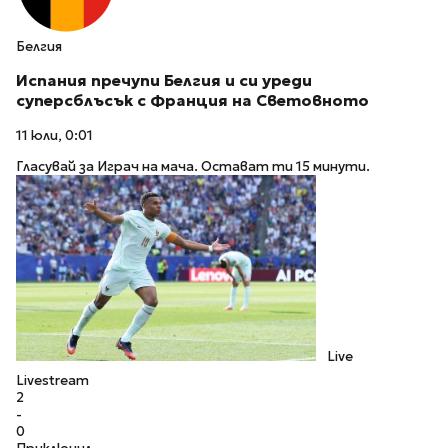
Белгия
Испания пречупи Белгия и си уреди
суперсблъсък с Франция на Световното
11 юли, 0:01
Гласувай за Играч на мача. Остават ти 15 минути.
Live
Livestream
2
-
0