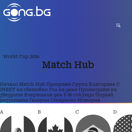
World Cup 2026
Match Hub
Начало
Match Hub
Програма
Групи
Класиране
С
INBET на световно
Гол на деня
Прогнозите на
звездите
Вчерашния ден в 90 секунди
Познай
резултата
Галерии
Стадиони
История
A
B
C
D