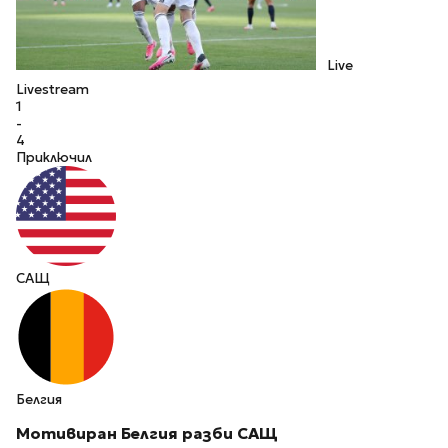
Live
Livestream
1
-
4
Приключил
САЩ
Белгия
Мотивиран Белгия разби САЩ