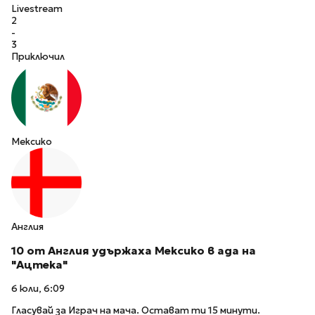
Livestream
2
-
3
Приключил
Мексико
Англия
10 от Англия удържаха Мексико в ада на
"Ацтека"
6 юли, 6:09
Гласувай за Играч на мача. Остават ти 15 минути.