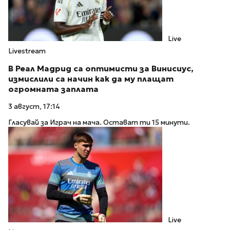
Live
Livestream
В Реал Мадрид са оптимисти за Винисиус,
измислили са начин как да му плащат
огромната заплата
3 август, 17:14
Гласувай за Играч на мача. Остават ти 15 минути.
Live