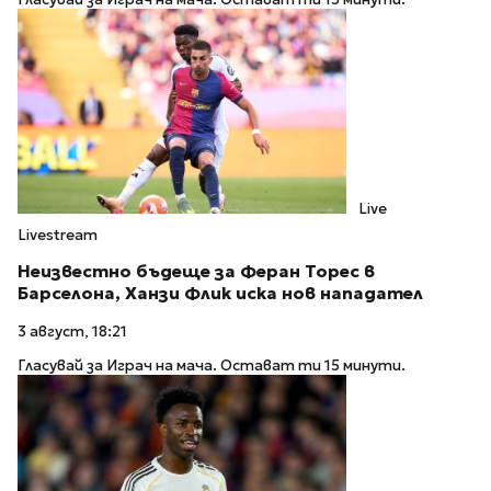
Live
Livestream
Неизвестно бъдеще за Феран Торес в
Барселона, Ханзи Флик иска нов нападател
3 август, 18:21
Гласувай за Играч на мача. Остават ти 15 минути.