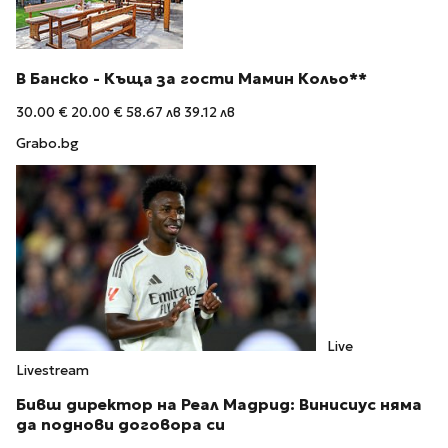
В Банско - Къща за гости Мамин Кольо**
30.00 €
20.00 €
58.67 лв
39.12 лв
Grabo.bg
Live
Livestream
Бивш директор на Реал Мадрид: Винисиус няма
да поднови договора си