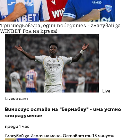
Три шедьовъра, един победител - гласувай за
WINBET Гол на кръга!
Live
Livestream
Винисиус остава на "Бернабеу" - има устно
споразумение
преди 1 час
Гласувай за Играч на мача. Остават ти 15 минути.