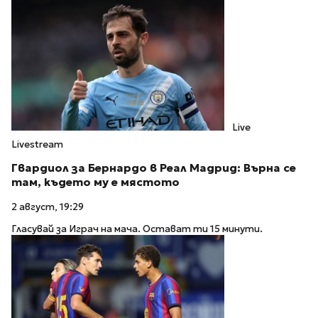
Live
Livestream
Гвардиол за Бернардо в Реал Мадрид: Върна се
там, където му е мястото
2 август, 19:29
Гласувай за Играч на мача. Остават ти 15 минути.