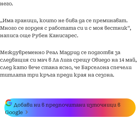
него.
„Има граници, които не бива да се преминават.
Много се гордея с работата си и с моя вестник“,
написа още Рубен Канисарес.
Междувременно Реал Мадрид се подготвя за
следващия си мач в Ла Лига срещу Овиедо на 14 май,
след като вече стана ясно, че Барселона спечели
титлата три кръга преди края на сезона.
Добави ни в предпочитани източници в
Google