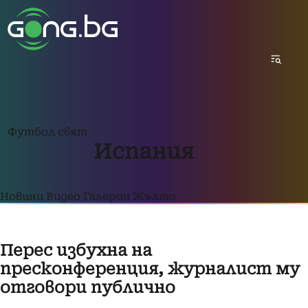
Футбол свят
Испания
Новини
Видео
Галерии
Жълто
Перес избухна на
пресконференция, журналист му
отговори публично