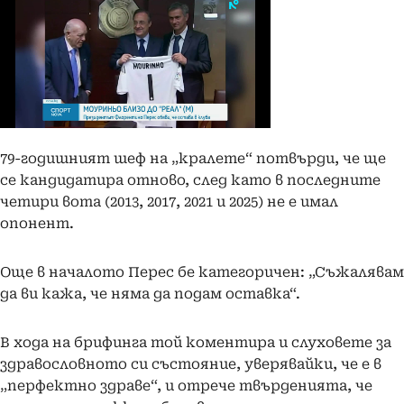
79-годишният шеф на „кралете“ потвърди, че ще
се кандидатира отново, след като в последните
четири вота (2013, 2017, 2021 и 2025) не е имал
опонент.
Още в началото Перес бе категоричен: „Съжалявам
да ви кажа, че няма да подам оставка“.
В хода на брифинга той коментира и слуховете за
здравословното си състояние, уверявайки, че е в
„перфектно здраве“, и отрече твърденията, че