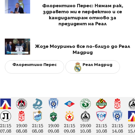
Флорентино Перес: Нямам рак,
здравето ми е перфектно и се
кандидатирам отново за
президент на Реал
Жозе Моуриньо все по-близо до Реал
Мадрид
Флорентино Перес
Реал Мадрид
21:15
19:00
21:15
19:00
21:15
19:00
21:15
21:15
19:
07.08
08.08
08.08
09.08
09.08
10.08
10.08
14.08
15.