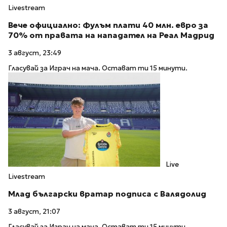
Livestream
Вече официално: Фулъм плати 40 млн. евро за
70% от правата на нападател на Реал Мадрид
3 август, 23:49
Гласувай за Играч на мача. Остават ти 15 минути.
Live
Livestream
Млад български вратар подписа с Валядолид
3 август, 21:07
Гласувай за Играч на мача. Остават ти 15 минути.