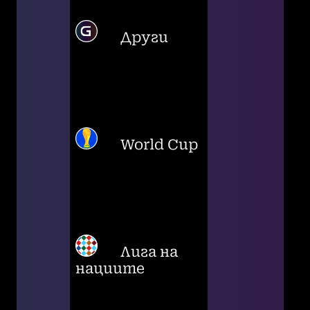
Други
World Cup
Лига на
нациите