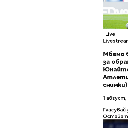
Live
Livestrea
Мбемо б
за обра
Юнайте
Атлети
снимки)
1 август,
Гласувай 
Остават 