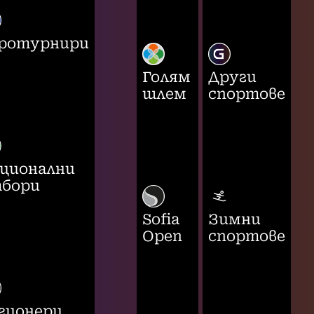
ротурнири
Голям
Други
шлем
спортове
ционални
бори
Sofia
Зимни
Open
спортове
гионери