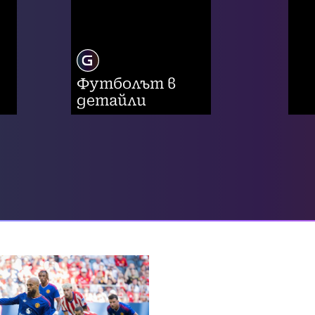
Футболът в
детайли