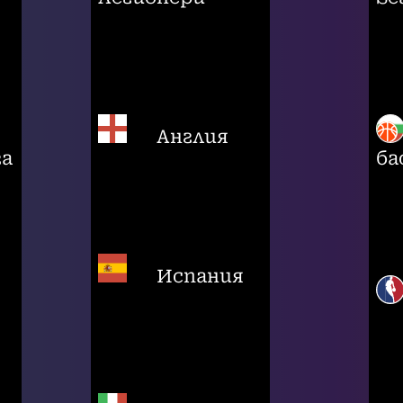
Англия
га
ба
Испания