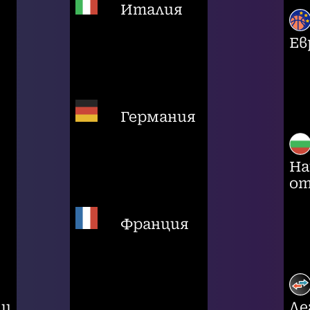
Италия
Ев
Германия
На
от
Франция
ци
Ле