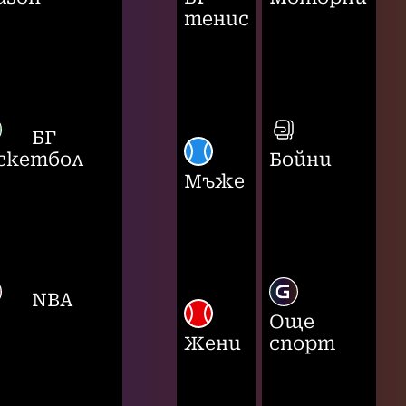
тенис
БГ
скетбол
Бойни
Мъже
NBA
Още
Жени
спорт