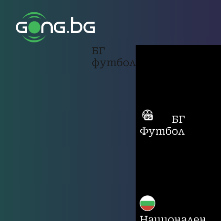
БГ
футбол
БГ
Футбол
Национален