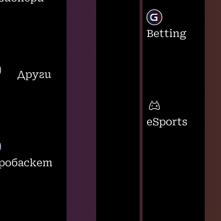
Betting
Други
eSports
робаскет