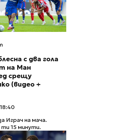
m
лесна с два гола
т на Ман
д срещу
ко (видео +
 18:40
за Играч на мача.
ти 15 минути.