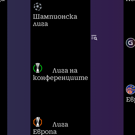
Шампионска
лига
Лига на
конференциите
Ев
Лига
Европа