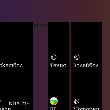
тенис
...
скетбол
Тенис
Волейбол
NBA In-
ason
БГ
Моторни