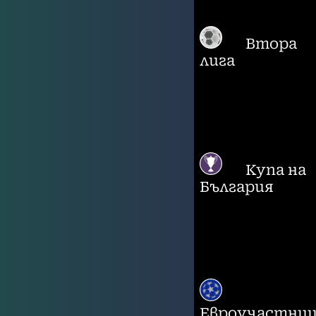
Втора
лига
Купа на
България
Евроучастни