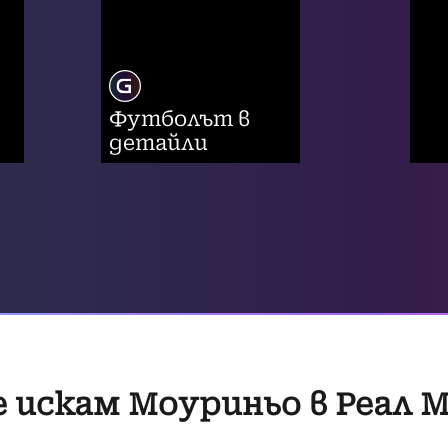
Футболът в
детайли
е искам Моуриньо в Реал 