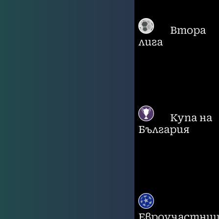
Втора
лига
Купа на
България
Евроучастни