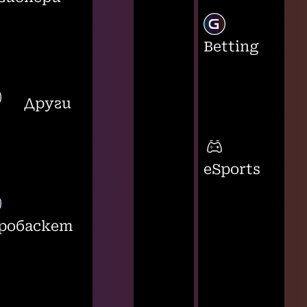
Betting
Други
eSports
робаскет