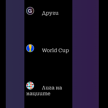
Други
World Cup
Лига на
нациите