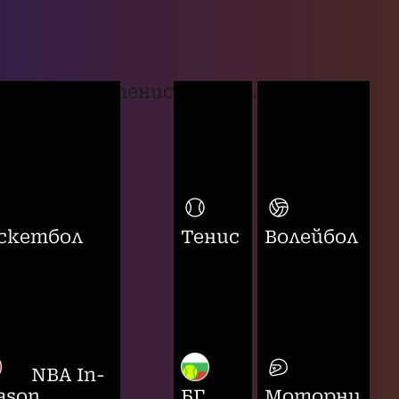
тенис
...
скетбол
Тенис
Волейбол
NBA In-
ason
БГ
Моторни