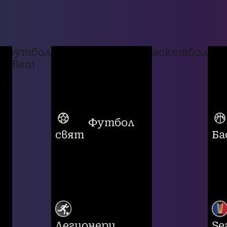
футбол
баскетбол
свят
Футбол
свят
Ба
Легионери
Se