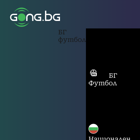
БГ
футбол
БГ
Футбол
Национален