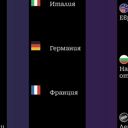
Италия
Ев
Германия
На
от
Франция
ци
Ле