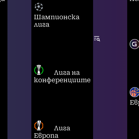
Шампионска
лига
Лига на
конференциите
Ев
Лига
Европа