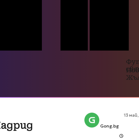
Фу
св
Нов
Жъ
13 май,
Мадрид
Gong.bg