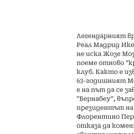
Легендарният в
Реал Мадрид Ике
не иска Жозе Мо
поеме отново "к
клуб. Както е из
63-годишният М
е на път да се за
"Бернабеу", въпр
президентът на
Флорентино Пер
отказа да коме