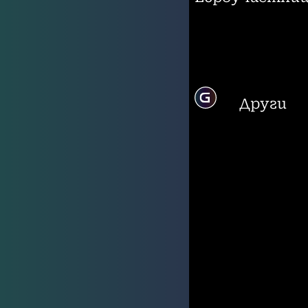
Други