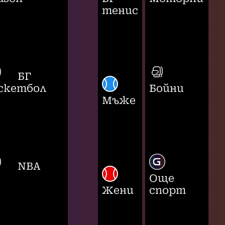
тенис
БГ
скетбол
Бойни
Мъже
NBA
Още
Жени
спорт