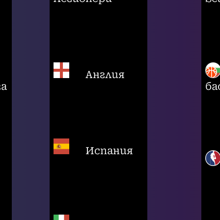
Англия
га
ба
Испания