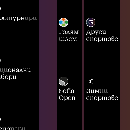
ротурнири
Голям
Други
шлем
спортове
ционални
бори
Sofia
Зимни
Open
спортове
гионери