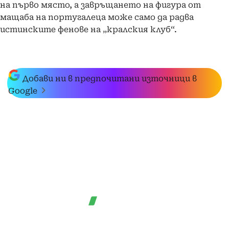
на първо място, а завръщането на фигура от
мащаба на португалеца може само да радва
истинските фенове на „кралския клуб“.
Добави ни в предпочитани източници в
Google