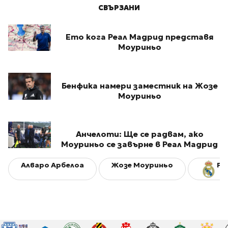
СВЪРЗАНИ
Ето кога Реал Мадрид представя
Моуриньо
Бенфика намери заместник на Жозе
Моуриньо
Анчелоти: Ще се радвам, ако
Моуриньо се завърне в Реал Мадрид
Алваро Арбелоа
Жозе Моуриньо
Ре