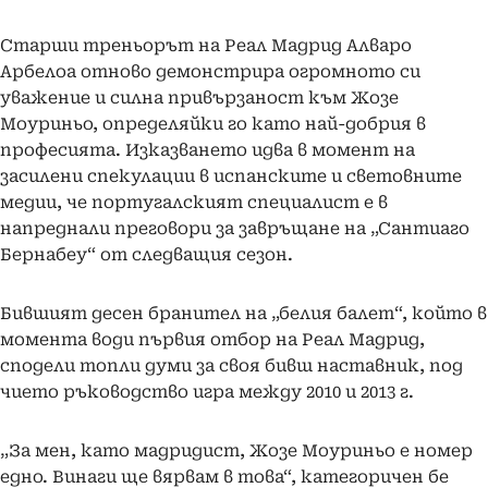
Старши треньорът на Реал Мадрид Алваро
Арбелоа отново демонстрира огромното си
уважение и силна привързаност към Жозе
Моуриньо, определяйки го като най-добрия в
професията. Изказването идва в момент на
засилени спекулации в испанските и световните
медии, че португалският специалист е в
напреднали преговори за завръщане на „Сантиаго
Бернабеу“ от следващия сезон.
Бившият десен бранител на „белия балет“, който в
момента води първия отбор на Реал Мадрид,
сподели топли думи за своя бивш наставник, под
чието ръководство игра между 2010 и 2013 г.
„За мен, като мадридист, Жозе Моуриньо е номер
едно. Винаги ще вярвам в това“, категоричен бе