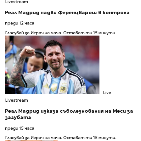
Livestream
Реал Мадрид надви Ференцварош в контрола
преди 12 часа
Гласувай за Играч на мача. Остават ти 15 минути.
Live
Livestream
Реал Мадрид изказа съболезнования на Меси за
загубата
преди 15 часа
Гласувай за Играч на мача. Остават ти 15 минути.