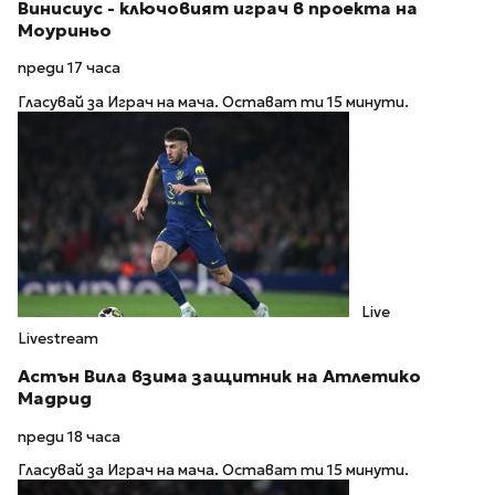
Винисиус - ключовият играч в проекта на
Моуриньо
преди 17 часа
Гласувай за Играч на мача. Остават ти 15 минути.
Live
Livestream
Астън Вила взима защитник на Атлетико
Мадрид
преди 18 часа
Гласувай за Играч на мача. Остават ти 15 минути.