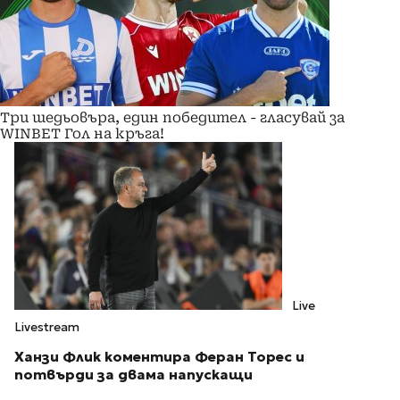
Три шедьовъра, един победител - гласувай за
WINBET Гол на кръга!
Live
Livestream
Ханзи Флик коментира Феран Торес и
потвърди за двама напускащи