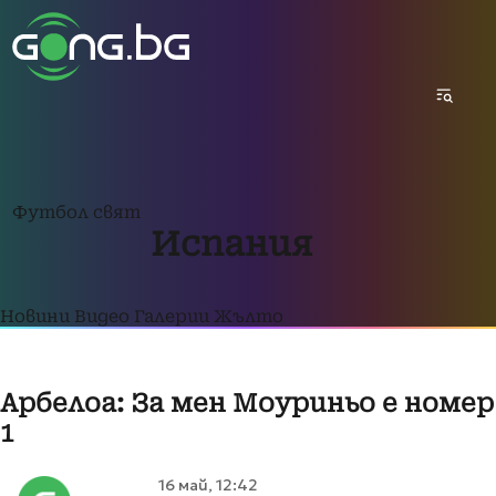
Футбол свят
Испания
Новини
Видео
Галерии
Жълто
Арбелоа: За мен Моуриньо е номер
1
16 май, 12:42