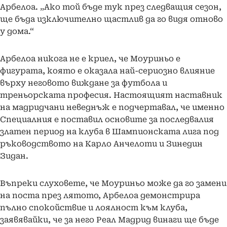
Арбелоа. „Ако той бъде тук през следващия сезон,
ще бъда изключително щастлив да го видя отново
у дома.“
Арбелоа никога не е криел, че Моуриньо е
фигурата, която е оказала най-сериозно влияние
върху неговото виждане за футбола и
треньорската професия. Настоящият наставник
на мадридчани неведнъж е подчертавал, че именно
Специалния е поставил основите за последвалия
златен период на клуба в Шампионската лига под
ръководството на Карло Анчелоти и Зинедин
Зидан.
Въпреки слуховете, че Моуриньо може да го замени
на поста през лятото, Арбелоа демонстрира
пълно спокойствие и лоялност към клуба,
заявявайки, че за него Реал Мадрид винаги ще бъде