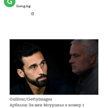
Gong.bg
Gulliver/GettyImages
Арбелоа: За мен Моуриньо е номер 1