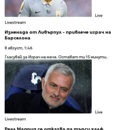
Live
Livestream
Изненада от Ливърпул - привлече играч на
Барселона
8 август, 1:46
Гласувай за Играч на мача. Остават ти 15 минути.
Live
Livestream
Реал Мадрид се отказва да търси халф