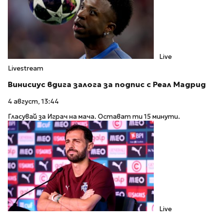
Live
Livestream
Винисиус вдига залога за подпис с Реал Мадрид
4 август, 13:44
Гласувай за Играч на мача. Остават ти 15 минути.
Live