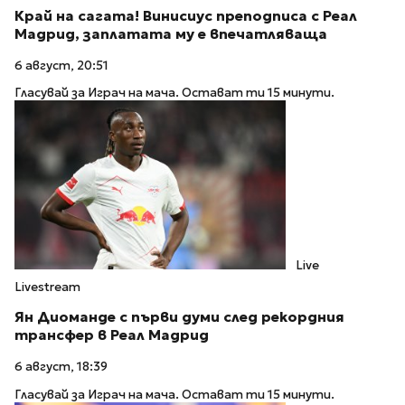
Край на сагата! Винисиус преподписа с Реал
Мадрид, заплатата му е впечатляваща
6 август, 20:51
Гласувай за Играч на мача. Остават ти 15 минути.
Live
Livestream
Ян Диоманде с първи думи след рекордния
трансфер в Реал Мадрид
6 август, 18:39
Гласувай за Играч на мача. Остават ти 15 минути.