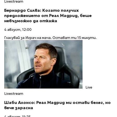
Livestream
Бернардо Силва: Когато получих
предложението от Реал Мадрид, беше
невъзможно да откажа
4 август, 12:00
Гласувай за Играч на мача. Остават ти 15 минути.
Live
Livestream
Шаби Алонсо: Реал Мадрид ми остави белег, но
вече зарасна
4 август, 11:25