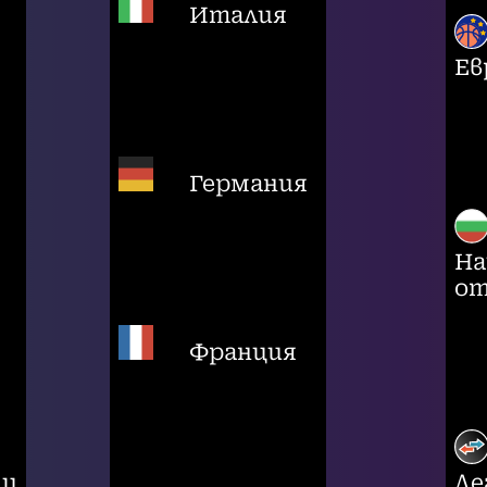
Италия
Ев
Германия
На
от
Франция
ци
Ле