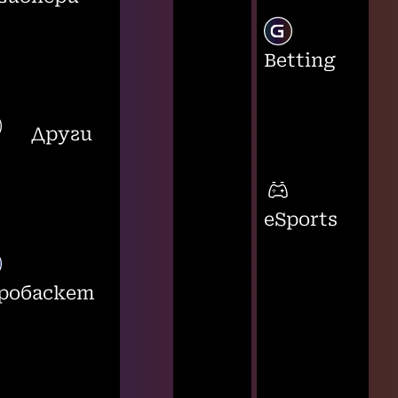
Betting
Други
eSports
робаскет