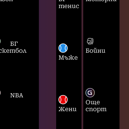
тенис
БГ
скетбол
Бойни
Мъже
NBA
Още
Жени
спорт