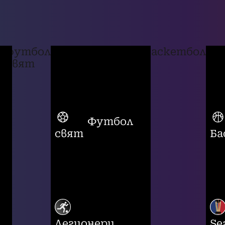
футбол
баскетбол
свят
Футбол
свят
Ба
Легионери
Se