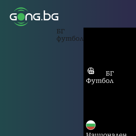
БГ
футбол
БГ
Футбол
Национален