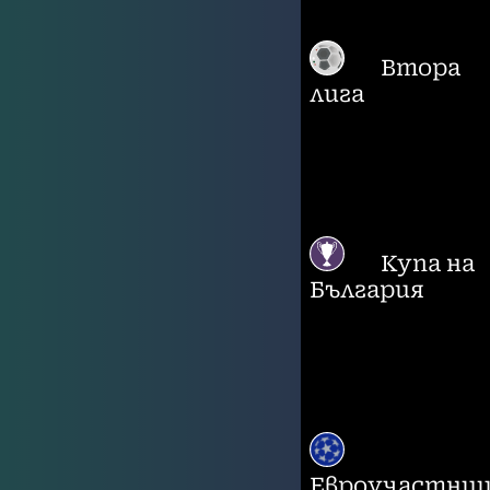
Втора
лига
Купа на
България
Евроучастни