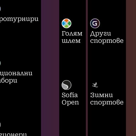
ротурнири
Голям
Други
шлем
спортове
ционални
бори
Sofia
Зимни
Open
спортове
гионери