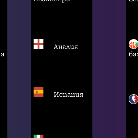
Англия
га
ба
Испания