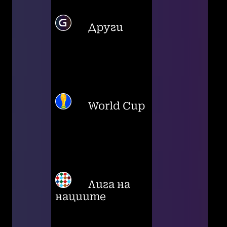
Други
World Cup
Лига на
нациите