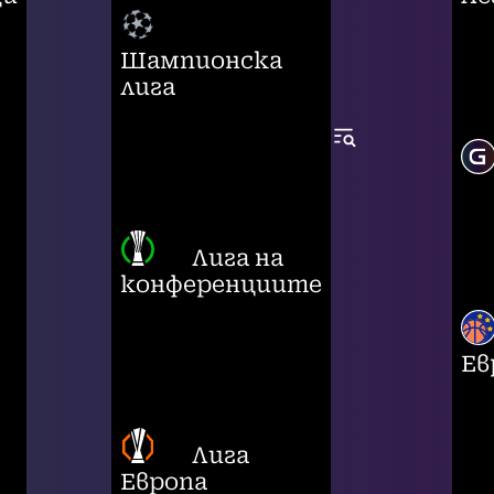
Шампионска
лига
Лига на
конференциите
Ев
Лига
Европа