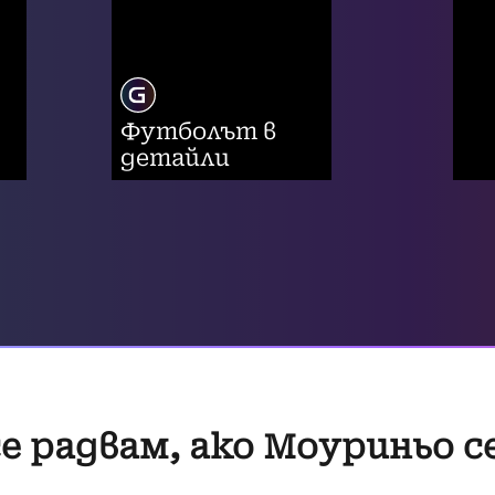
Футболът в
детайли
е радвам, ако Моуриньо се