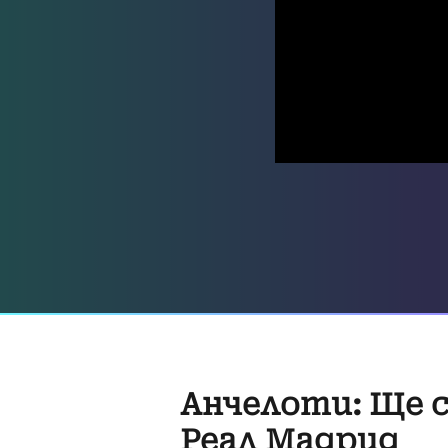
Анчелоти: Ще с
Реал Мадрид