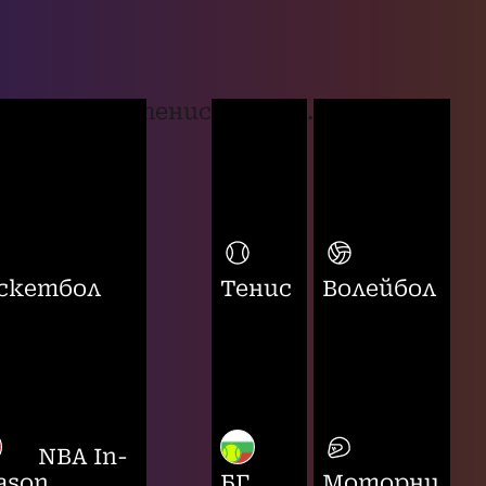
тенис
...
скетбол
Тенис
Волейбол
NBA In-
ason
БГ
Моторни