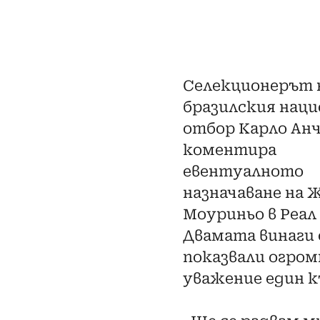
Селекционерът 
бразилския наци
отбор Карло Ан
коментира
евентуалното
назначаване на 
Моуриньо в Реал
Двамата винаги 
показвали огром
уважение един к