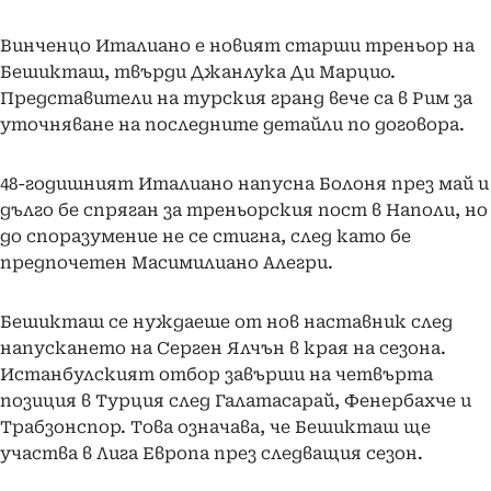
Винченцо Италиано е новият старши треньор на
Бешикташ, твърди Джанлука Ди Марцио.
Представители на турския гранд вече са в Рим за
уточняване на последните детайли по договора.
48-годишният Италиано напусна Болоня през май и
дълго бе спряган за треньорския пост в Наполи, но
до споразумение не се стигна, след като бе
предпочетен Масимилиано Алегри.
Бешикташ се нуждаеше от нов наставник след
напускането на Серген Ялчън в края на сезона.
Истанбулският отбор завърши на четвърта
позиция в Турция след Галатасарай, Фенербахче и
Трабзонспор. Това означава, че Бешикташ ще
участва в Лига Европа през следващия сезон.