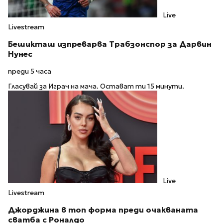
Live
Livestream
Бешикташ изпреварва Трабзонспор за Дарвин
Нунес
преди 5 часа
Гласувай за Играч на мача. Остават ти 15 минути.
Live
Livestream
Джорджина в топ форма преди очакваната
сватба с Роналдо