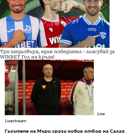
Три шедьовъра, един победител - гласувай за
WINBET Гол на кръга!
Live
Livestream
Гьозтепе на Мъри срази новия отбор на Салах