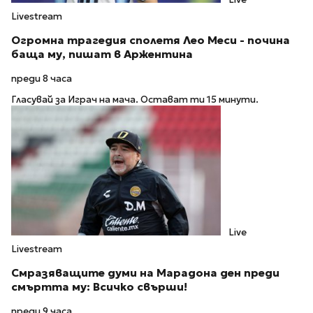
Livestream
Огромна трагедия сполетя Лео Меси - почина
баща му, пишат в Аржентина
преди 8 часа
Гласувай за Играч на мача. Остават ти 15 минути.
Live
Livestream
Смразяващите думи на Марадона ден преди
смъртта му: Всичко свърши!
преди 9 часа