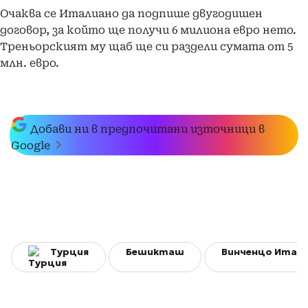
Очаква се Италиано да подпише двугодишен
договор, за който ще получи 6 милиона евро нето.
Треньорският му щаб ще си раздели сумата от 5
млн. евро.
Добави ни в предпочитани източници в
Google
Турция
Бешикташ
Винченцо Итал