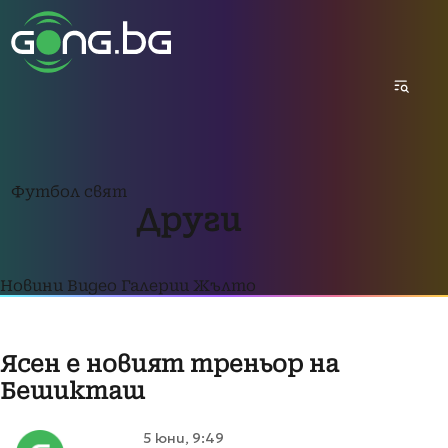
Футбол свят
Други
Новини
Видео
Галерии
Жълто
Ясен е новият треньор на
Бешикташ
5 юни, 9:49