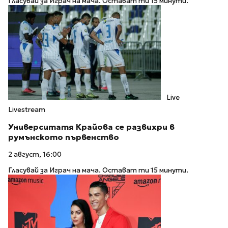
Гласувай за Играч на мача. Остават ти 15 минути.
Live
Livestream
Университатя Крайова се развихри в
румънското първенство
2 август, 16:00
Гласувай за Играч на мача. Остават ти 15 минути.