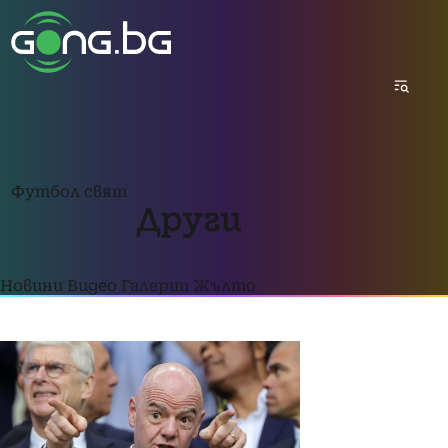
Футбол свят
Други
Новини
Видео
Галерии
Жълто