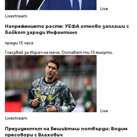
Live
Livestream
Напрежението расте: УЕФА отново заплаши с
бойкот заради Инфантино
преди 15 часа
Гласувай за Играч на мача. Остават ти 15 минути.
Live
Livestream
Президентът на Бешикташ потвърди: Водим
преговори с Влахович