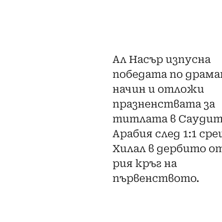
Ал Насър изпусна
победата по драм
начин и отложи
празненствата за
титлата в Саудит
Арабия след 1:1 ср
Хилал в дербито от
рия кръг на
първенството.