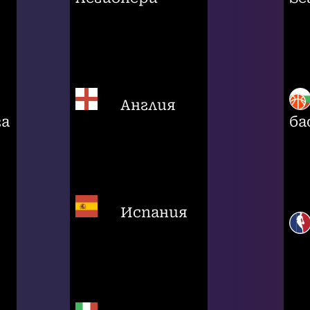
Англия
га
ба
Испания