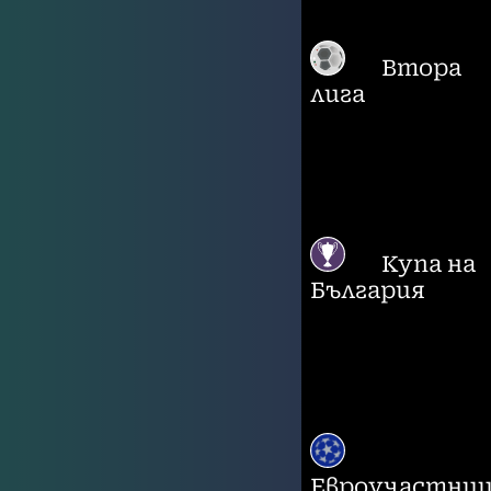
Втора
лига
Купа на
България
Евроучастни