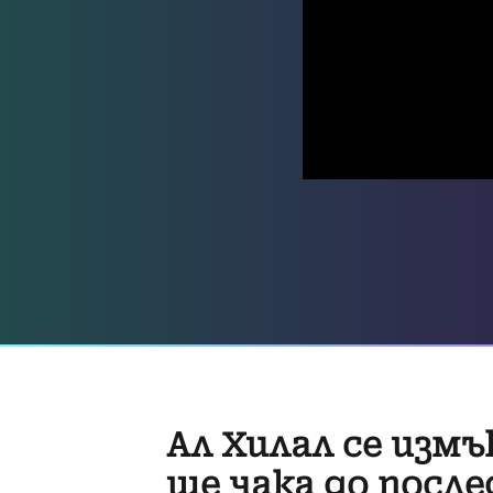
Ал Хилал се измъ
ще чака до посл