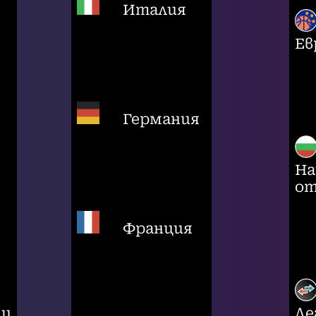
Италия
Ев
Германия
На
от
Франция
ци
Ле