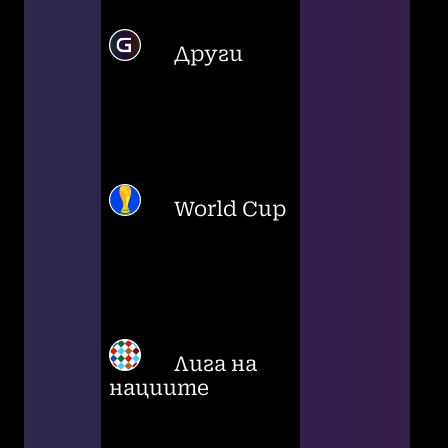
Други
World Cup
Лига на
нациите