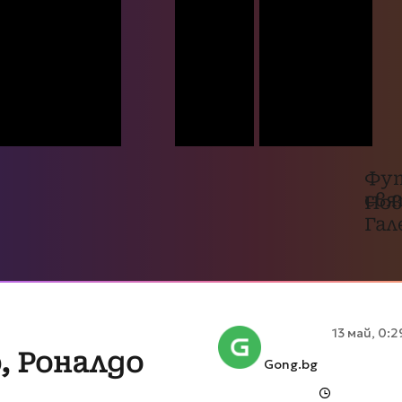
Фу
св
Нов
Гал
13 май, 0:2
, Роналдо
Gong.bg