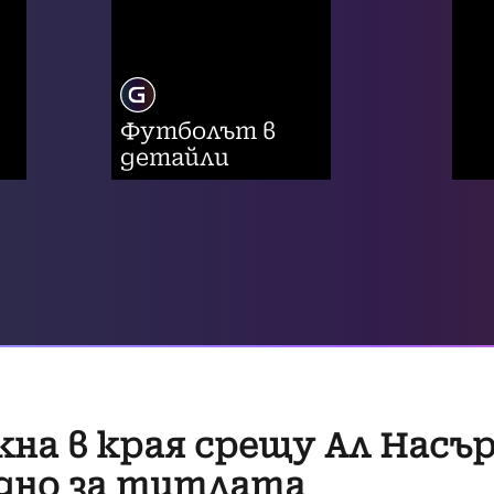
Футболът в
детайли
кна в края срещу Ал Насър
едно за титлата