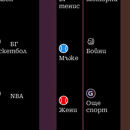
тенис
БГ
скетбол
Бойни
Мъже
NBA
Още
Жени
спорт