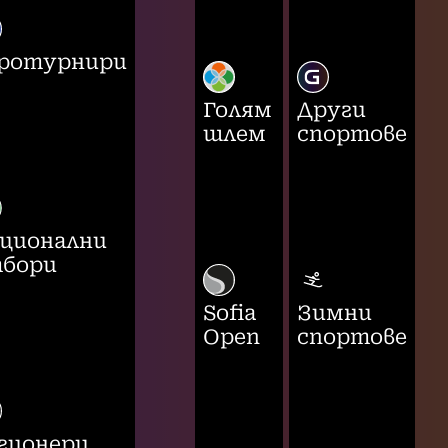
ротурнири
Голям
Други
шлем
спортове
ционални
бори
Sofia
Зимни
Open
спортове
гионери