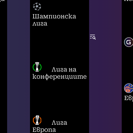
Шампионска
лига
Лига на
конференциите
Ев
Лига
Европа