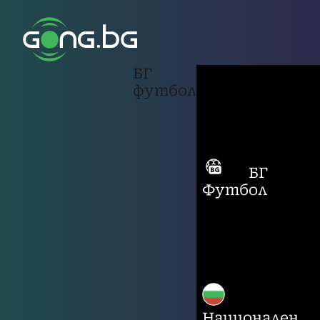
БГ
футбол
БГ
Футбол
Национален