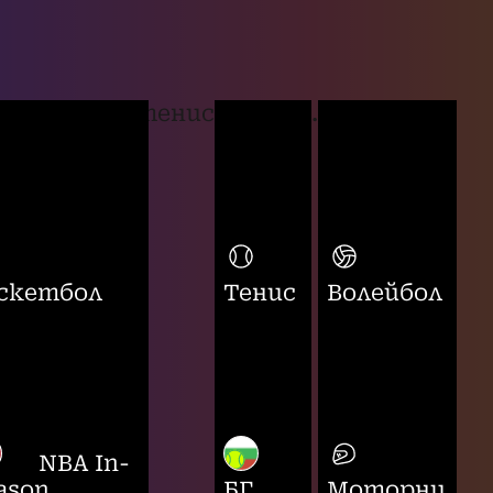
тенис
...
скетбол
Тенис
Волейбол
NBA In-
ason
БГ
Моторни