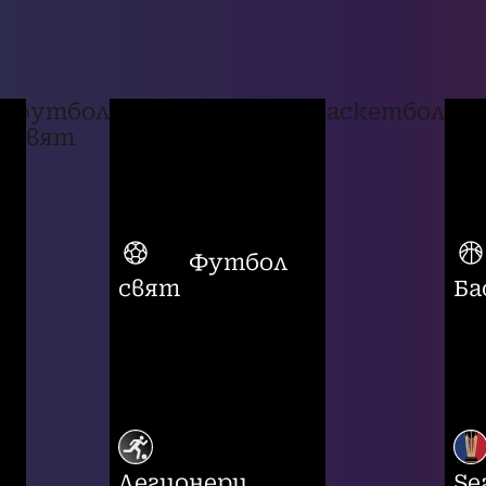
футбол
баскетбол
свят
Футбол
свят
Ба
Легионери
Se