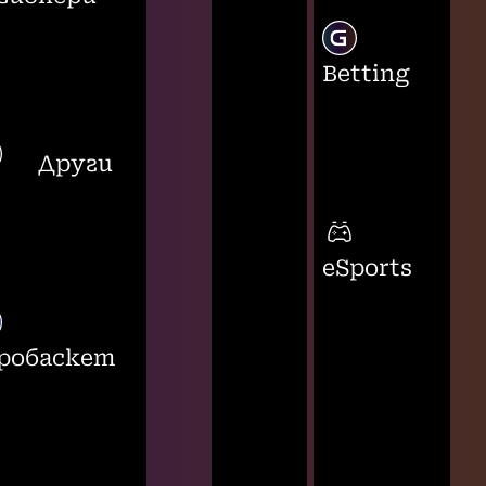
Betting
Други
eSports
робаскет