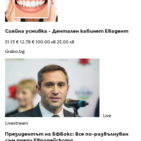
Сияйна усмивка - Дентален кабинет Евадент
51.13 €
12.78 €
100.00 лв
25.00 лв
Grabo.bg
Live
Livestream
Президентът на БФБокс: Все по-развълнуван
съм преди Европейското