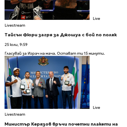
Live
Livestream
Тайсън Фюри загря за Джошуа с бой по поляк
25 юли, 9:59
Гласувай за Играч на мача. Остават ти 15 минути.
Live
Livestream
Министър Керязов връчи почетни плакети на