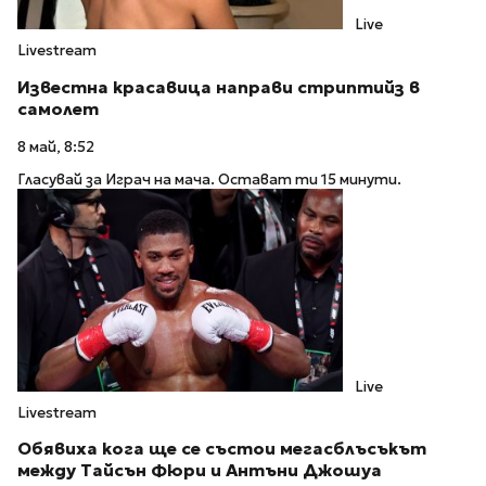
Live
Livestream
Известна красавица направи стриптийз в
самолет
8 май, 8:52
Гласувай за Играч на мача. Остават ти 15 минути.
Live
Livestream
Обявиха кога ще се състои мегасблъсъкът
между Тайсън Фюри и Антъни Джошуа