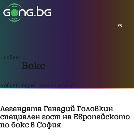
Бойни
Бокс
Новини
Видео
Галерии
Жълто
Легендата Генадий Головкин
специален гост на Европейското
по бокс в София