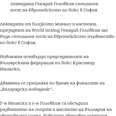
Легендата Генадий Головкин специален
гост на Европейското по бокс в София
Легендата от близкото минало и настоящ
президент на World boxing Генадий Головкин ще
бъде специален гост на Европейското първенство
по бокс в София.
Новината потвърди председателят на
Българската федерация по бокс Красимир
Инински.
Двамата се срещнаха по време на финалите на
„Белградски победник“.
Г-н Инински и г-н Головкин са обсъдили
развитието на спорта и мястото на България на
световната сцена. Бившият световен шампион