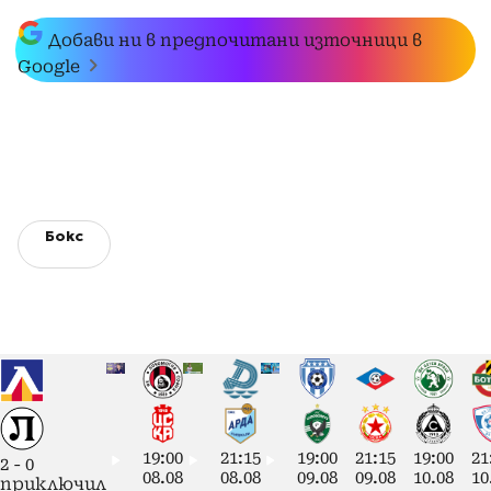
Добави ни в предпочитани източници в
Google
Бокс
19:00
21:15
19:00
21:15
19:00
21
2
-
0
08.08
08.08
09.08
09.08
10.08
10
приключил