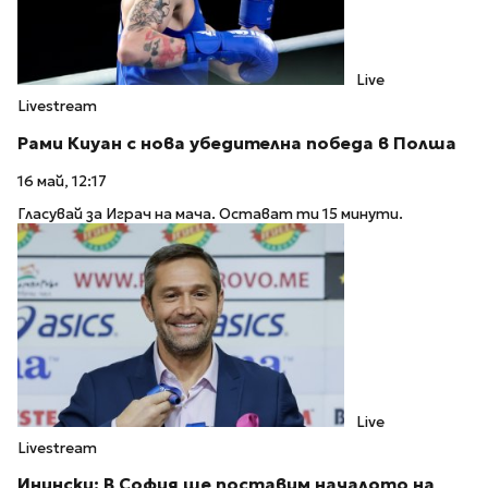
Live
Livestream
Рами Киуан с нова убедителна победа в Полша
16 май, 12:17
Гласувай за Играч на мача. Остават ти 15 минути.
Live
Livestream
Инински: В София ще поставим началото на