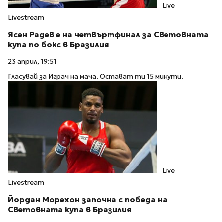
Live
Livestream
Ясен Радев е на четвъртфинал за Световната
купа по бокс в Бразилия
23 април, 19:51
Гласувай за Играч на мача. Остават ти 15 минути.
Live
Livestream
Йордан Морехон започна с победа на
Световната купа в Бразилия