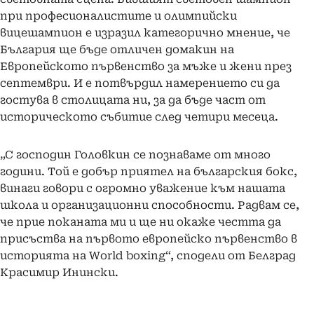
при професионалистите и олимпийски
вицешампион е изразил категорично мнение, че
България ще бъде отличен домакин на
Европейското първенство за мъже и жени през
септември. И е потвърдил намерението си да
гостува в столицата ни, за да бъде част от
историческото събитие след четири месеца.
„С господин Головкин се познаваме от много
години. Той е добър приятел на българския бокс,
винаги говори с огромно уважение към нашата
школа и организационни способности. Радвам се,
че прие поканата ми и ще ни окаже честта да
присъства на първото европейско първенство в
историята на World boxing“, сподели от Белград
Красимир Инински.