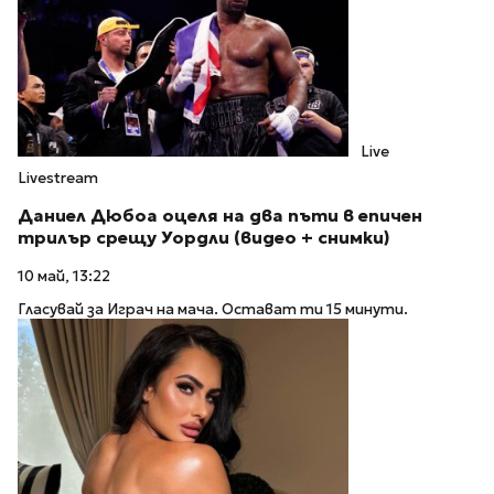
Live
Livestream
Даниел Дюбоа оцеля на два пъти в епичен
трилър срещу Уордли (видео + снимки)
10 май, 13:22
Гласувай за Играч на мача. Остават ти 15 минути.