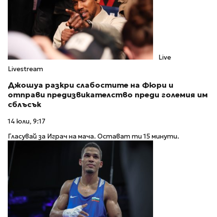
Live
Livestream
Джошуа разкри слабостите на Фюри и
отправи предизвикателство преди големия им
сблъсък
14 юли, 9:17
Гласувай за Играч на мача. Остават ти 15 минути.