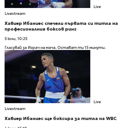
Live
Livestream
Хавиер Ибаниес спечели първата си титла на
професионалния боксов ринг
5 юли, 10:25
Гласувай за Играч на мача. Остават ти 15 минути.
Live
Livestream
Хавиер Ибаниес ще боксира за титла на WBC