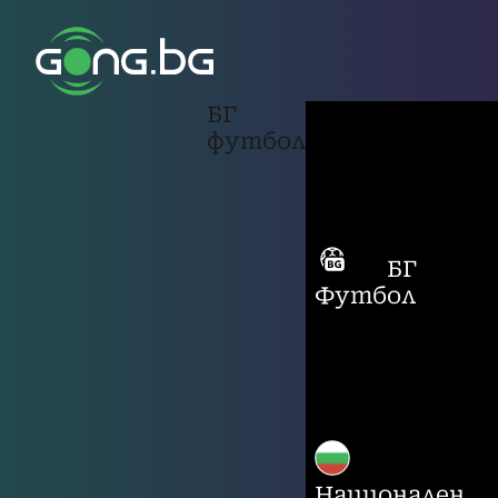
БГ
футбол
БГ
Футбол
Национален