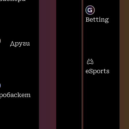
Betting
Други
eSports
робаскет