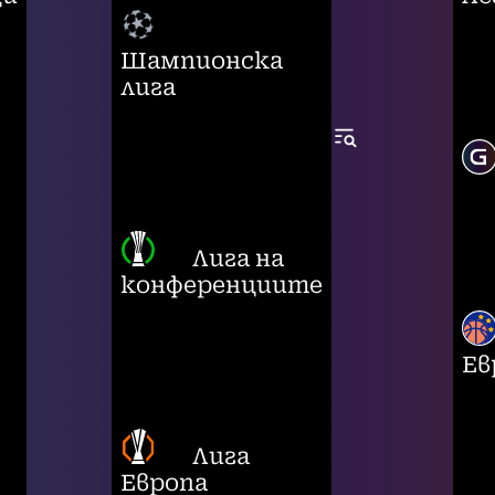
Шампионска
лига
Лига на
конференциите
Ев
Лига
Европа