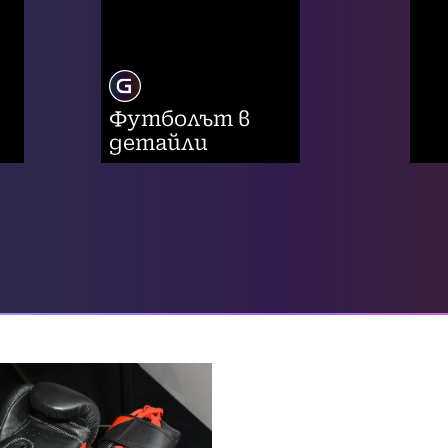
Футболът в
детайли