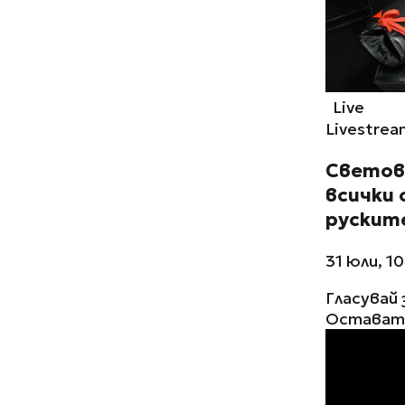
Live
Livestrea
Светов
всички 
рускит
31 юли, 1
Гласувай 
Остават 