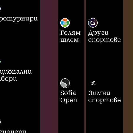
ротурнири
Голям
Други
шлем
спортове
ционални
бори
Sofia
Зимни
Open
спортове
гионери