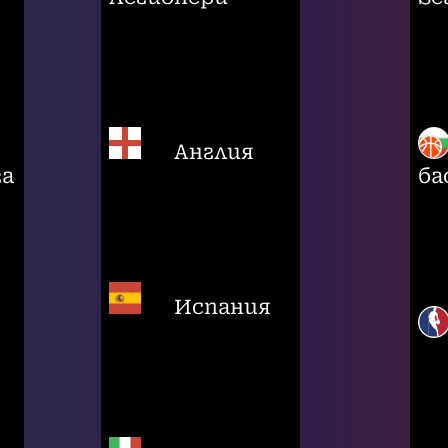
Англия
га
ба
Испания