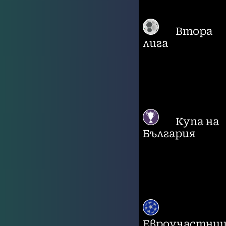
Втора
лига
Купа на
България
Евроучастни