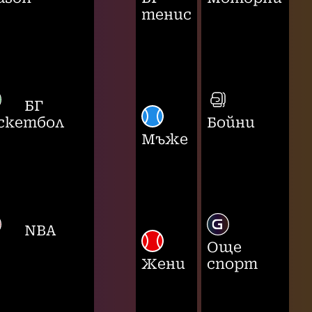
тенис
БГ
скетбол
Бойни
Мъже
NBA
Още
Жени
спорт