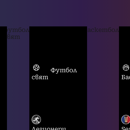
футбол
баскетбол
свят
Футбол
свят
Ба
Легионери
Se