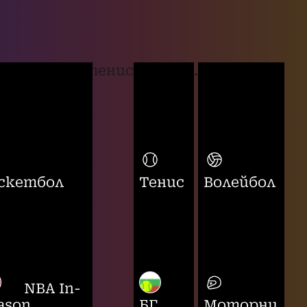
тенис
...
скетбол
Тенис
Волейбол
NBA In-
ason
БГ
Моторни