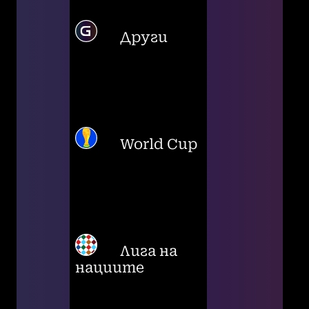
Други
World Cup
Лига на
нациите