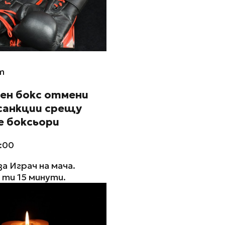
m
ен бокс отмени
санкции срещу
е боксьори
0:00
за Играч на мача.
ти 15 минути.