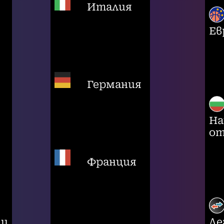
Италия
Ев
Германия
На
от
Франция
ци
Ле