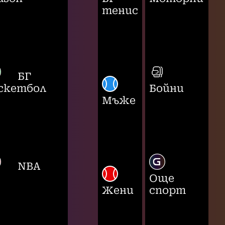
тенис
БГ
скетбол
Бойни
Мъже
NBA
Още
Жени
спорт