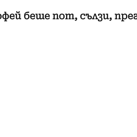
фей беше пот, сълзи, пре