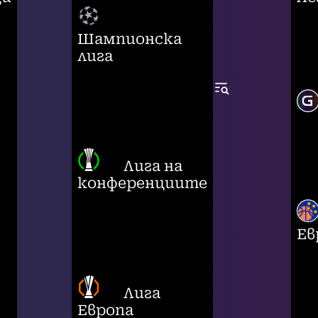
Шампионска
лига
Лига на
конференциите
Ев
Лига
Европа