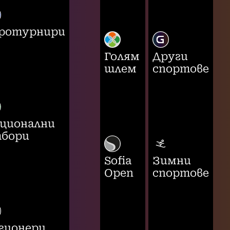
ротурнири
Голям
Други
шлем
спортове
ционални
бори
Sofia
Зимни
Open
спортове
гионери