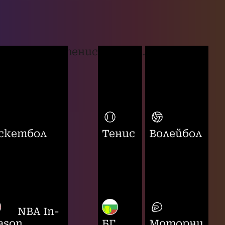
тенис
...
скетбол
Тенис
Волейбол
NBA In-
ason
БГ
Моторни