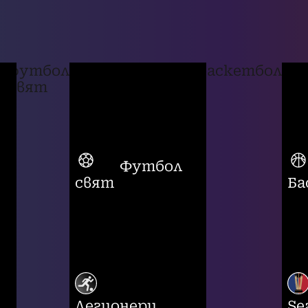
футбол
баскетбол
свят
Футбол
свят
Ба
Легионери
Se