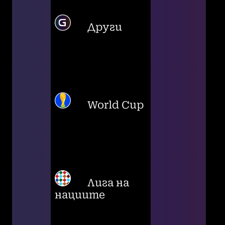
Други
World Cup
Лига на
нациите