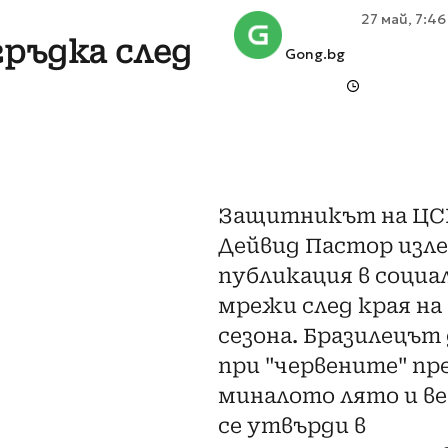
27 май, 7:46
гръдка след
Gong.bg
Защитникът на ЦС
Дейвид Пастор изле
публикация в соци
мрежи след края на
сезона. Бразилецът
при "червените" пр
миналото лято и ве
се утвърди в