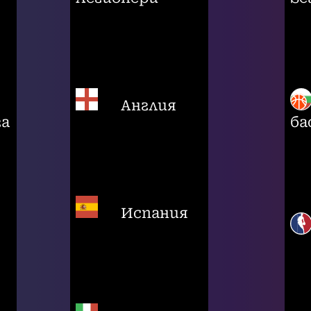
Англия
га
ба
Испания