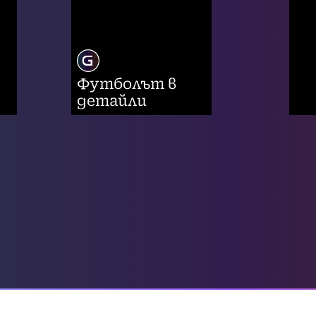
Футболът в
детайли