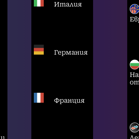
Италия
Ев
Германия
На
от
Франция
ци
Ле