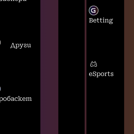
Betting
Други
eSports
робаскет