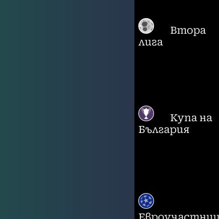
Втора
лига
Купа на
България
Евроучастни