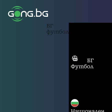
БГ
футбол
БГ
Футбол
Национален