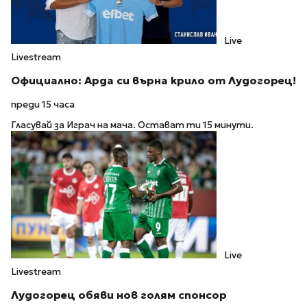
Live
Livestream
Официално: Арда си върна крило от Лудогорец!
преди 15 часа
Гласувай за Играч на мача. Остават ти 15 минути.
Live
Livestream
Лудогорец обяви нов голям спонсор