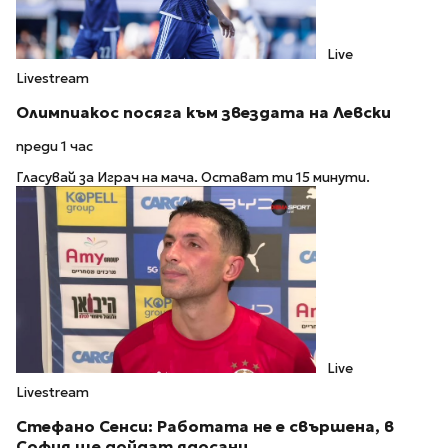
Live
Livestream
Олимпиакос посяга към звездата на Левски
преди 1 час
Гласувай за Играч на мача. Остават ти 15 минути.
Live
Livestream
Стефано Сенси: Работата не е свършена, в
София ще дойдат ядосани