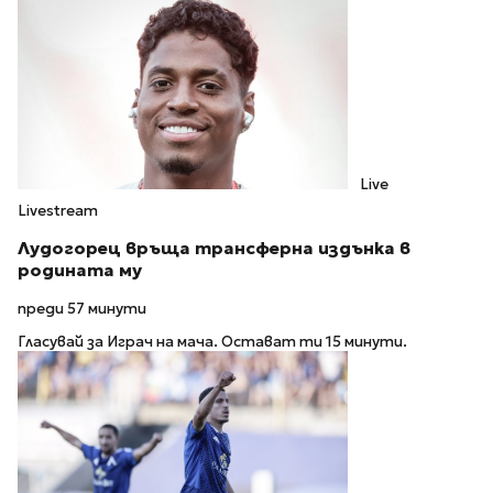
Live
Livestream
Лудогорец връща трансферна издънка в
родината му
преди 57 минути
Гласувай за Играч на мача. Остават ти 15 минути.