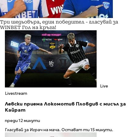
Три шедьовъра, един победител - гласувай за
WINBET Гол на кръга!
Live
Livestream
Левски приема Локомотив Пловдив с мисъл за
Кайрат
преди 12 минути
Гласувай за Играч на мача. Остават ти 15 минути.