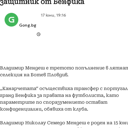
защитник от Бенфика
17 юни, 19:16
Gong.bg
Владимир Мендеш е третото попълнение в лятна
селекция на Ботев Пловдив.
„Канарчетата“ осъществиха трансфер с португал
гранд Бенфика за правата на футболиста, като
параметрите по споразумението остават
конфиденциални, обявиха от клуба.
Владимир Николау Семедо Мендеш е роден на 15 юни