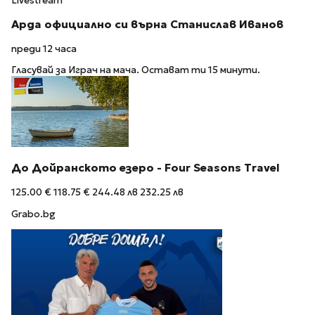
Livestream
Арда официално си върна Станислав Иванов
преди 12 часа
Гласувай за Играч на мача. Остават ти 15 минути.
До Дойранското езеро - Four Seasons Travel
125.00 €
118.75 €
244.48 лв
232.25 лв
Grabo.bg