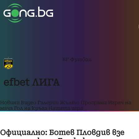
БГ Футбол
efbet ЛИГА
Новини
Видео
Галерии
Жълто
Програма
Играч на
мача
Гол на кръга
Нашата игра
Официално: Ботев Пловдив взе