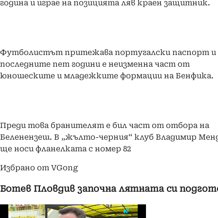
година и играе на позицията ляв краен защитник.
Футболистът притежава португалски паспорт и 
последните пет години е неизменна част от
юношеските и младежките формации на Бенфика.
Преди това бранителят е бил част от отбора на
Беленензеш. В „жълто-черния“ клуб Владимир Мен
ще носи фланелката с номер 82
Избрано от VGong
Ботев Пловдив започна лятната си подгот