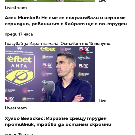
Live
Livestream
Асен Митков: Не сме се съхранявали и играхме
сериозно, реваншът с Кайрат ще е по-труден
преди 17 часа
Гласувай за Играч на мача. Остават ти 15 минути.
Live
Livestream
Хулио Веласкес: Играхме срещу труден
противник, трябва да останем скромни
преди 18 часа