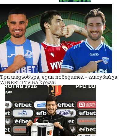
Три шедьовъра, един победител - гласувай за
WINBET Гол на кръга!