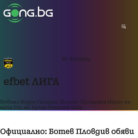
БГ Футбол
efbet ЛИГА
Новини
Видео
Галерии
Жълто
Програма
Играч на
мача
Гол на кръга
Нашата игра
Официално: Ботев Пловдив обяви