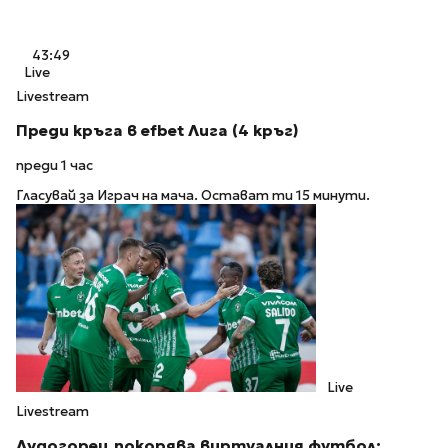
43:49
Live
Livestream
Преди кръга в efbet Лига (4 кръг)
преди 1 час
Гласувай за Играч на мача. Остават ти 15 минути.
Live
Livestream
Лудогорец покорява виртуалния футбол: