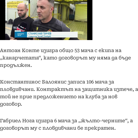
Антоан Конте изигра общо 53 мача с екипа на
„канарчетата“, като договорът му няма да бъде
продължен.
Константинос Балоянис записа 106 мача за
пловдивчани. Контрактът на защитника изтече, а
той не прие предложението на клуба за нов
договор.
Габриел Нога изигра 6 мача за „жълто-черните“, а
договорът му с пловдивчани бе прекратен.