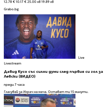
12.78 €
10.17 €
25.00 лв
19.89 лв
Grabo.bg
Live
Livestream
Давид Кусо със силни думи след първия си гол за
Левски (ВИДЕО)
преди 7 часа
Гласувай за Играч на мача. Остават ти 15 минути.