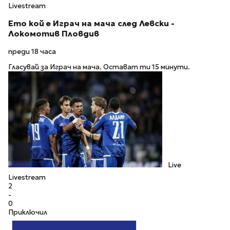
Livestream
Ето кой е Играч на мача след Левски -
Локомотив Пловдив
преди 18 часа
Гласувай за Играч на мача. Остават ти 15 минути.
Live
Livestream
2
-
0
Приключил