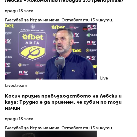
Левски - Локомотив Пловдив 2:0 /репортаж/
преди 18 часа
Гласувай за Играч на мача. Остават ти 15 минути.
Live
Livestream
Косич призна превъзходството на Левски и
каза: Трудно е да приемем, че губим по този
начин
преди 18 часа
Гласувай за Играч на мача. Остават ти 15 минути.