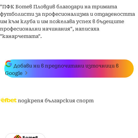
"ПФК Ботев Пловдив благодари на тримата
футболисти за професионализма и отдадеността
им към клуба и им пожелава успех в бъдещите
професионални начинания", написаха
"канарчетата".
Добави ни в предпочитани източници в
Google
подкрепя българския спорт
Ботев