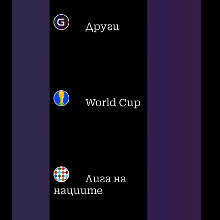
Други
World Cup
Лига на
нациите