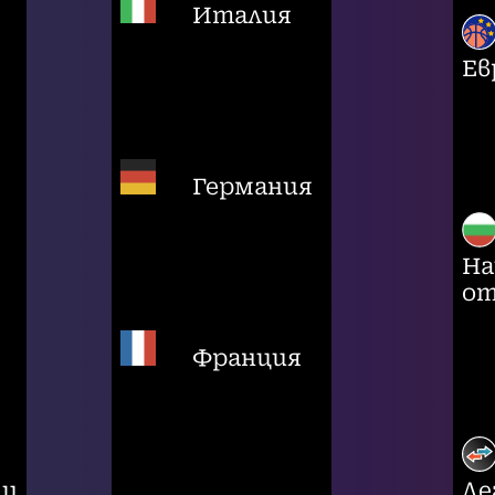
Италия
Ев
Германия
На
от
Франция
ци
Ле