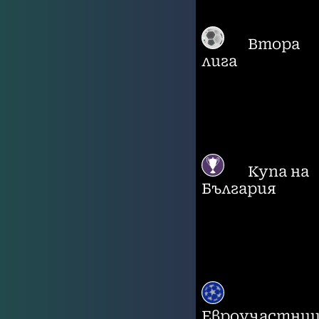
Втора
лига
Купа на
България
Евроучастни