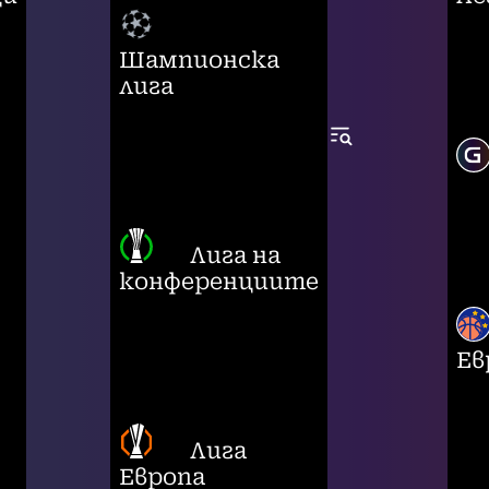
Шампионска
лига
Лига на
конференциите
Ев
Лига
Европа