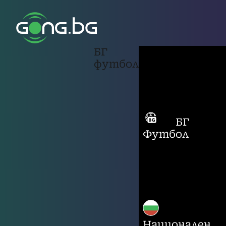
БГ
футбол
БГ
Футбол
Национален