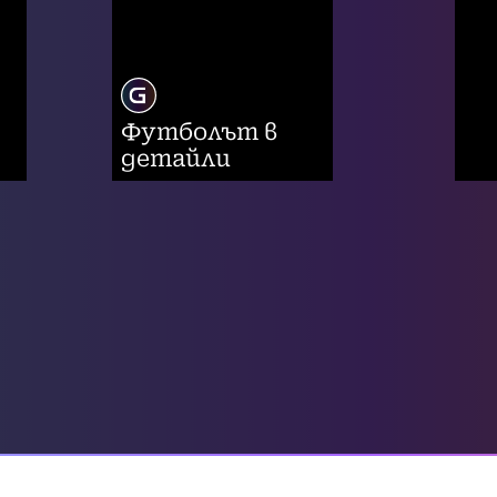
Футболът в
детайли