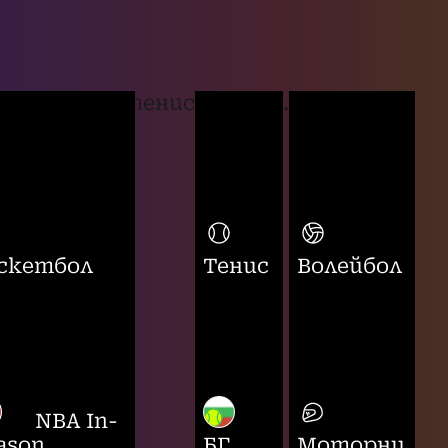
тенис
...
скетбол
Тенис
Волейбол
NBA In-
ason
БГ
Моторни