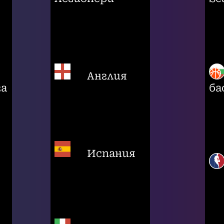
Англия
га
ба
Испания