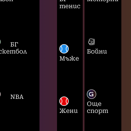
тенис
БГ
скетбол
Бойни
Мъже
NBA
Още
Жени
спорт