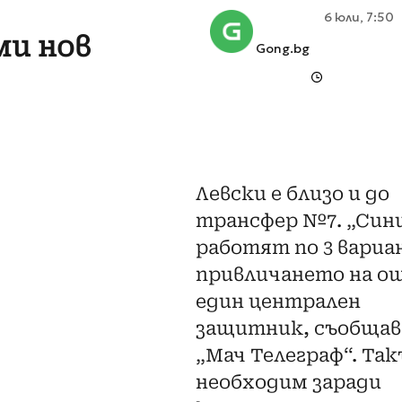
6 юли, 7:50
ми нов
Gong.bg
Левски е близо и до
трансфер №7. „Син
работят по 3 вариа
привличането на о
един централен
защитник, съобщав
„Мач Телеграф“. Так
необходим заради