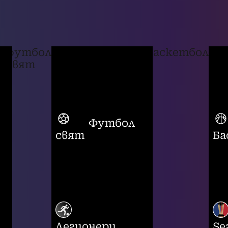
футбол
баскетбол
свят
Футбол
свят
Ба
Легионери
Se