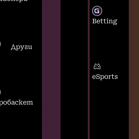
Betting
Други
eSports
робаскет