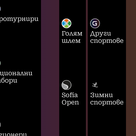
ротурнири
Голям
Други
шлем
спортове
ционални
бори
Sofia
Зимни
Open
спортове
гионери