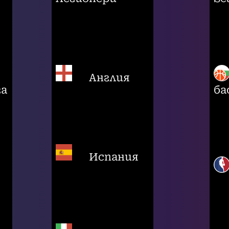
Англия
га
ба
Испания