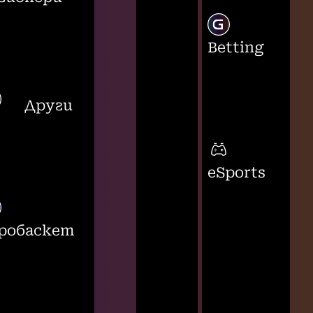
Betting
Други
eSports
робаскет