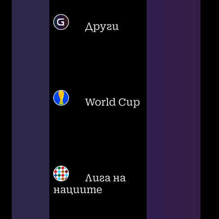
Други
World Cup
Лига на
нациите