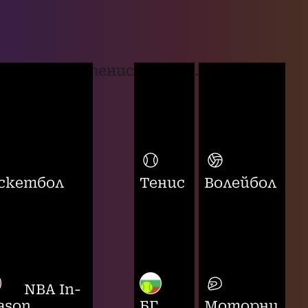
тенис
...
скетбол
Тенис
Волейбол
NBA In-
ason
БГ
Моторни