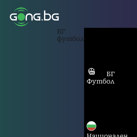
БГ
футбол
БГ
Футбол
Национален