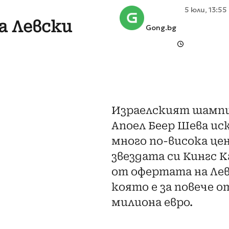
5 юли, 13:55
а Левски
Gong.bg
Израелският шамп
Апоел Беер Шева ис
много по-висока цен
звездата си Кингс К
от офертата на Лев
която е за повече о
милиона евро.