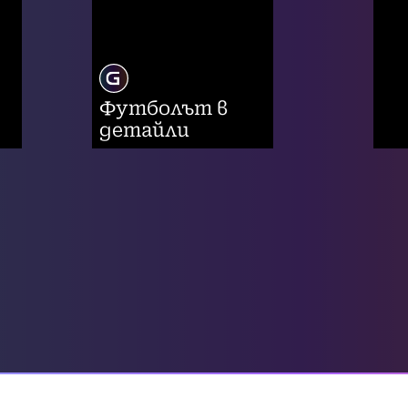
Футболът в
детайли