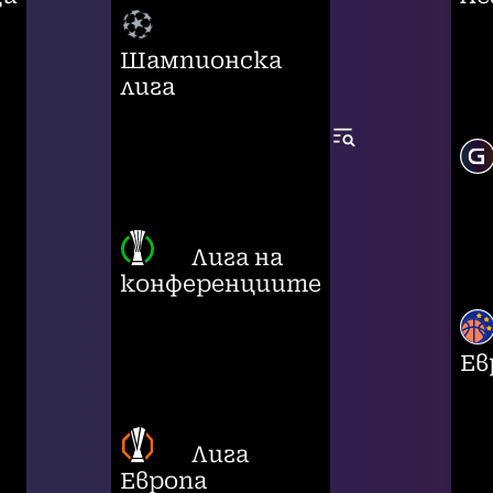
Шампионска
лига
Лига на
конференциите
Ев
Лига
Европа