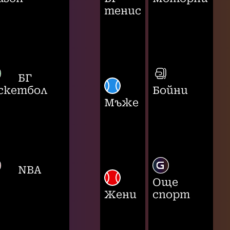
тенис
БГ
скетбол
Бойни
Мъже
NBA
Още
Жени
спорт