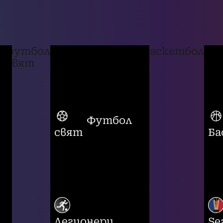
футбол
баскетбол
свят
Футбол
свят
Ба
Легионери
Se