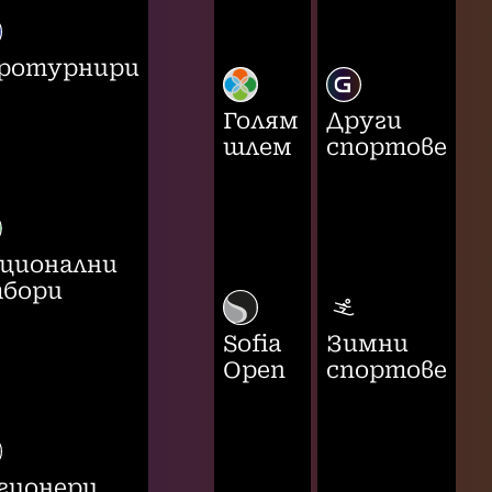
ротурнири
Голям
Други
шлем
спортове
ционални
бори
Sofia
Зимни
Open
спортове
гионери