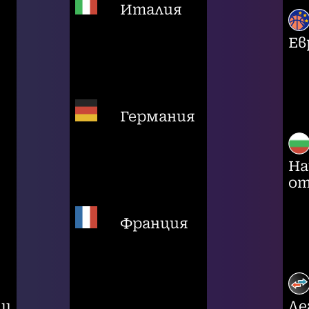
Италия
Ев
Германия
На
от
Франция
ци
Ле