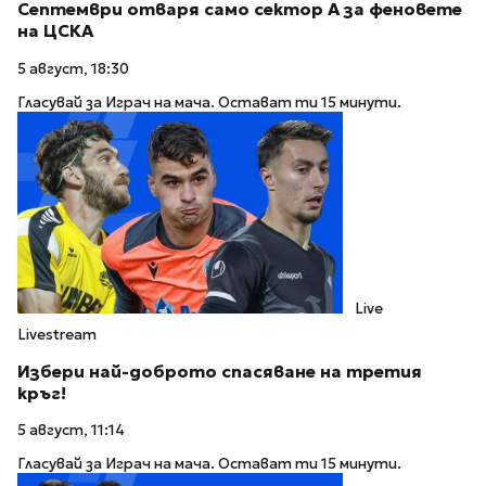
Септември отваря само сектор А за феновете
на ЦСКА
5 август, 18:30
Гласувай за Играч на мача. Остават ти 15 минути.
Live
Livestream
Избери най-доброто спасяване на третия
кръг!
5 август, 11:14
Гласувай за Играч на мача. Остават ти 15 минути.