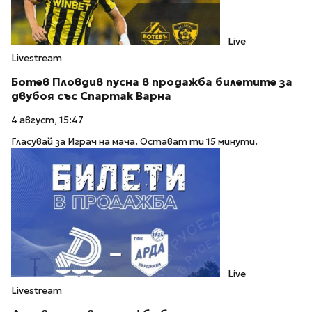
Live
Livestream
Ботев Пловдив пусна в продажба билетите за
двубоя със Спартак Варна
4 август, 15:47
Гласувай за Играч на мача. Остават ти 15 минути.
Live
Livestream