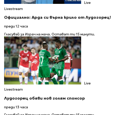
Live
Livestream
Официално: Арда си върна крило от Лудогорец!
преди 12 часа
Гласувай за Играч на мача. Остават ти 15 минути.
Live
Livestream
Лудогорец обяви нов голям спонсор
преди 13 часа
Гласувай за Играч на мача. Остават ти 15 минути.