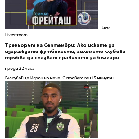
Live
Livestream
Треньорът на Септември: Ако искате да
изграждате футболисти, големите клубове
трябва да спазват правилото за българи
преди 22 часа
Гласувай за Играч на мача. Остават ти 15 минути.