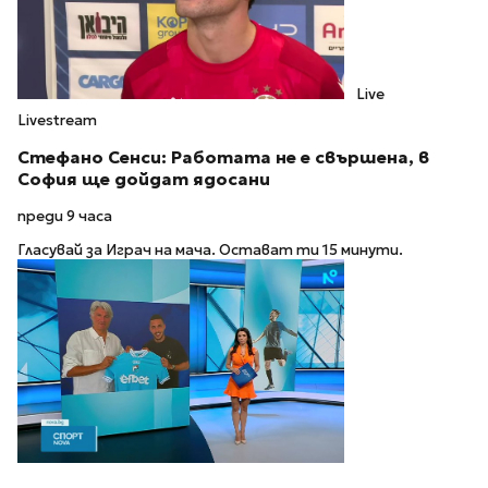
Live
Livestream
Стефано Сенси: Работата не е свършена, в
София ще дойдат ядосани
преди 9 часа
Гласувай за Играч на мача. Остават ти 15 минути.