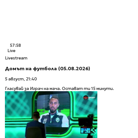
57:58
Live
Livestream
Домът на футбола (05.08.2026)
5 август, 21:40
Гласувай за Играч на мача. Остават ти 15 минути.