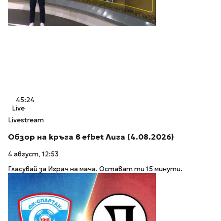
45:24
Live
Livestream
Обзор на кръга в efbet Лига (4.08.2026)
4 август, 12:53
Гласувай за Играч на мача. Остават ти 15 минути.