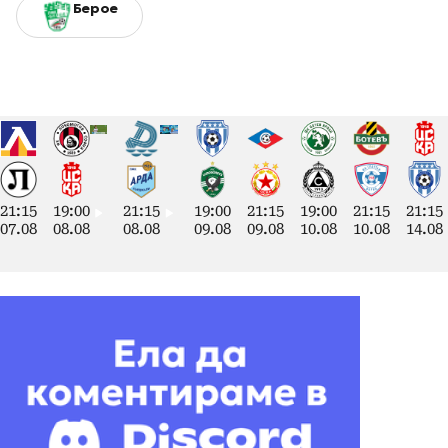
Берое
21:15
19:00
21:15
19:00
21:15
19:00
21:15
21:15
07.08
08.08
08.08
09.08
09.08
10.08
10.08
14.08