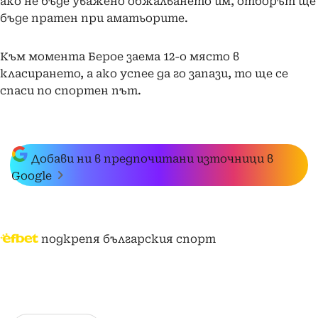
ако не бъде уважено обжалването им, отборът ще
бъде пратен при аматьорите.
Към момента Берое заема 12-о място в
класирането, а ако успее да го запази, то ще се
спаси по спортен път.
Добави ни в предпочитани източници в
Google
подкрепя българския спорт