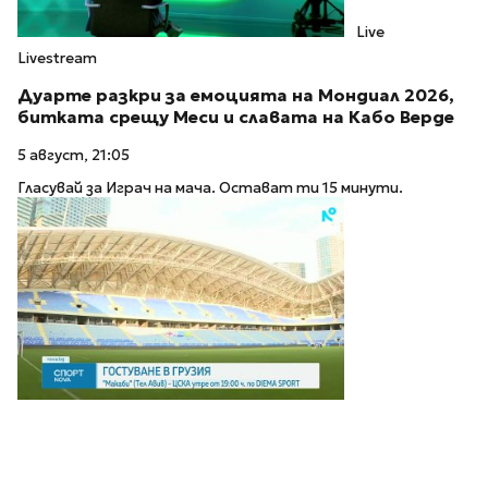
Live
Livestream
Дуарте разкри за емоцията на Мондиал 2026,
битката срещу Меси и славата на Кабо Верде
5 август, 21:05
Гласувай за Играч на мача. Остават ти 15 минути.