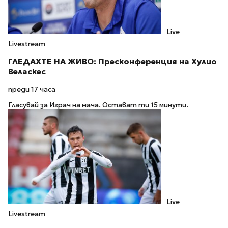
Live
Livestream
ГЛЕДАХТЕ НА ЖИВО: Пресконференция на Хулио
Веласкес
преди 17 часа
Гласувай за Играч на мача. Остават ти 15 минути.
Live
Livestream