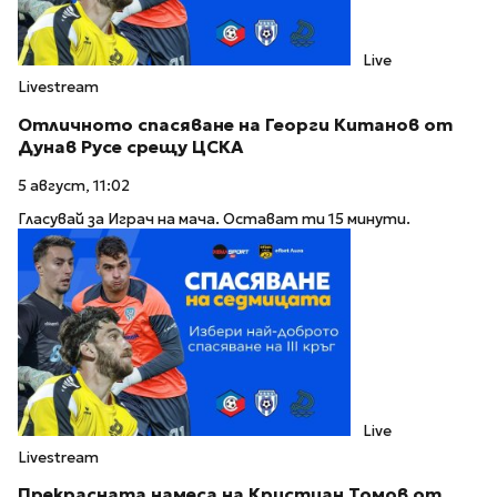
Live
Livestream
Отличното спасяване на Георги Китанов от
Дунав Русе срещу ЦСКА
5 август, 11:02
Гласувай за Играч на мача. Остават ти 15 минути.
Live
Livestream
Прекрасната намеса на Кристиан Томов от