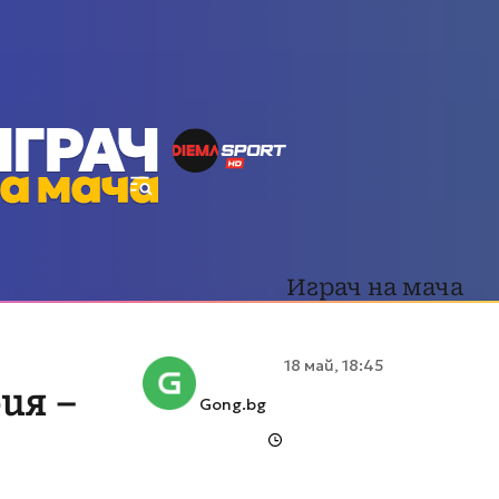
Играч на мача
18 май, 18:45
ия –
Gong.bg