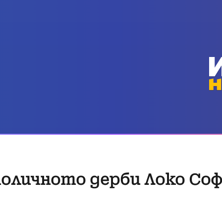
толичното дерби Локо Соф