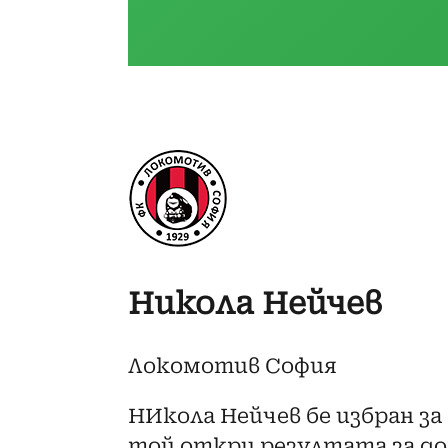
Никола Нейчев
Локомотив София
НИкола Нейчев бе избран за
той откри резултата за дом