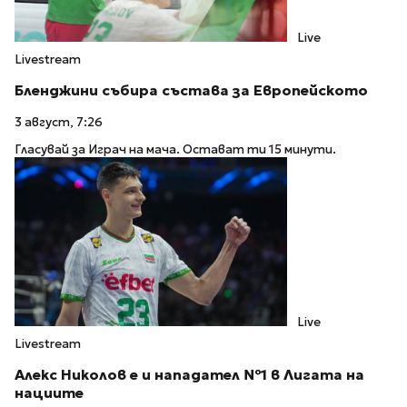
Live
Livestream
Бленджини събира състава за Европейското
3 август, 7:26
Гласувай за Играч на мача. Остават ти 15 минути.
Live
Livestream
Алекс Николов е и нападател №1 в Лигата на
нациите