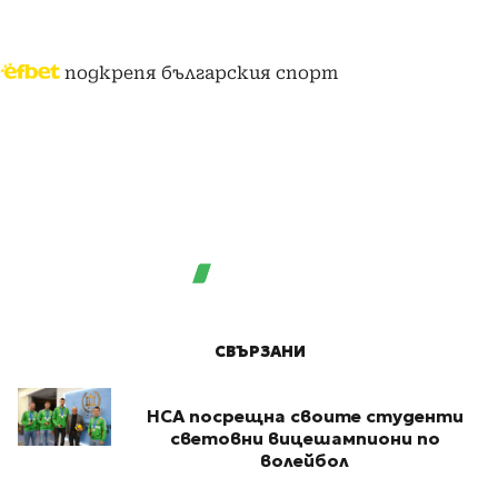
подкрепя българския спорт
СВЪРЗАНИ
НСА посрещна своите студенти
световни вицешампиони по
волейбол