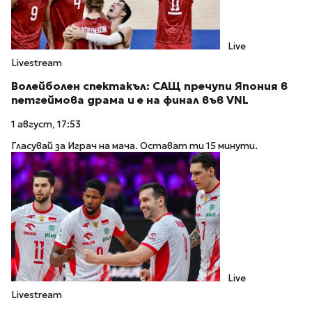
Live
Livestream
Волейболен спектакъл: САЩ пречупи Япония в
петгеймова драма и е на финал във VNL
1 август, 17:53
Гласувай за Играч на мача. Остават ти 15 минути.
Live
Livestream