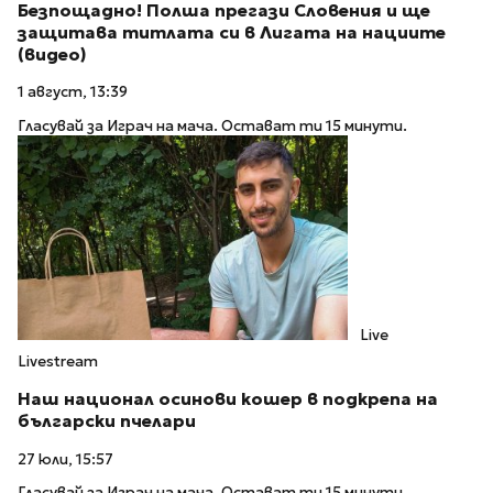
Безпощадно! Полша прегази Словения и ще
защитава титлата си в Лигата на нациите
(видео)
1 август, 13:39
Гласувай за Играч на мача. Остават ти 15 минути.
Live
Livestream
Наш национал осинови кошер в подкрепа на
български пчелари
27 юли, 15:57
Гласувай за Играч на мача. Остават ти 15 минути.