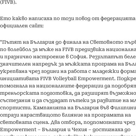
(FIVB).
Ето какво написаха по този повод от федерацията 
официален сайт:
"Пътят на България до финала на Световното пър
по волейбол за мъже на FIVB предизвика националн
и празнично настроение в София. Резултатът бел
значителен напредък за мъжката програма на Бъл
укрепвана чрез години на работа с младежки форм
инициативата FIVB Volleyball Empowerment. Подкр
помогнала на националните федерации да подобря
треньорската подготовка, да разширят възможн
състезания и да създадат пътеки за развитие на м
спортисти. Кампанията на България във Филипин
отрази нарастващото влияние на програмата на
световната сцена. Два отбора, подпомогнати чрез
Empowerment – България и Чехия – достигнаха до