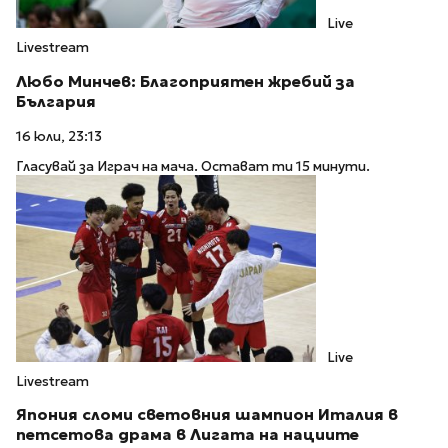
Live
Livestream
Любо Минчев: Благоприятен жребий за
България
16 юли, 23:13
Гласувай за Играч на мача. Остават ти 15 минути.
Live
Livestream
Япония сломи световния шампион Италия в
петсетова драма в Лигата на нациите