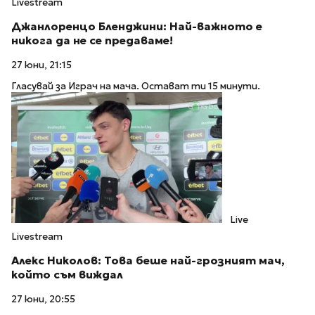
Livestream
Джанлоренцо Бленджини: Най-важното е
никога да не се предаваме!
27 юни, 21:15
Гласувай за Играч на мача. Остават ти 15 минути.
Live
Livestream
Алекс Николов: Това беше най-грозният мач,
който съм виждал
27 юни, 20:55