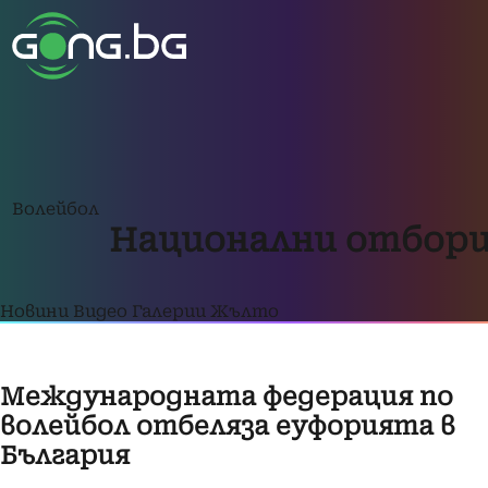
Волейбол
Национални отбор
Новини
Видео
Галерии
Жълто
Международната федерация по
волейбол отбеляза еуфорията в
България