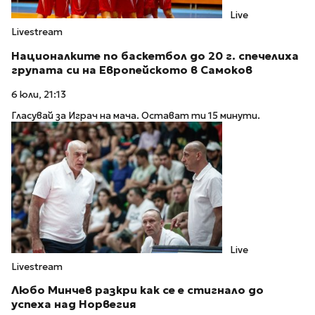
Live
Livestream
Националките по баскетбол до 20 г. спечелиха
групата си на Европейското в Самоков
6 юли, 21:13
Гласувай за Играч на мача. Остават ти 15 минути.
Live
Livestream
Любо Минчев разкри как се е стигнало до
успеха над Норвегия