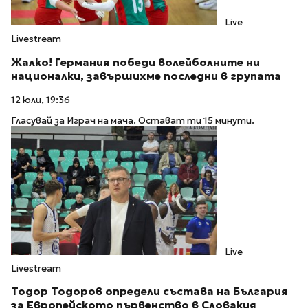
Live
Livestream
Жалко! Германия победи волейболните ни
националки, завършихме последни в групата
12 юли, 19:36
Гласувай за Играч на мача. Остават ти 15 минути.
Live
Livestream
Тодор Тодоров определи състава на България
за Европейското първенство в Словакия