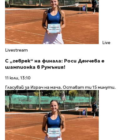
Live
Livestream
С „геврек“ на финала: Роси Денчева е
шампионка в Румъния!
11 юли, 13:10
Гласувай за Играч на мача. Остават ти 15 минути.