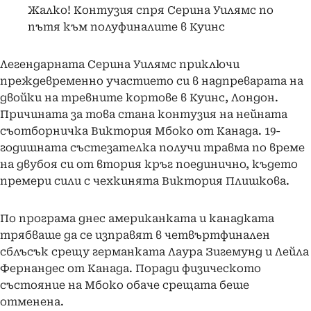
Жалко! Контузия спря Серина Уилямс по
пътя към полуфиналите в Куинс
Легендарната Серина Уилямс приключи
преждевременно участието си в надпреварата на
двойки на тревните кортове в Куинс, Лондон.
Причината за това стана контузия на нейната
съотборничка Виктория Мбоко от Канада. 19-
годишната състезателка получи травма по време
на двубоя си от втория кръг поединично, където
премери сили с чехкинята Виктория Плишкова.
По програма днес американката и канадката
трябваше да се изправят в четвъртфинален
сблъсък срещу германката Лаура Зигемунд и Лейла
Фернандес от Канада. Поради физическото
състояние на Мбоко обаче срещата беше
отменена.