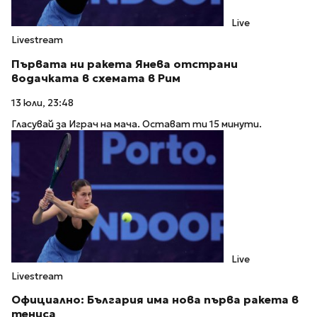
Live
Livestream
Първата ни ракета Янева отстрани
водачката в схемата в Рим
13 юли, 23:48
Гласувай за Играч на мача. Остават ти 15 минути.
Live
Livestream
Официално: България има нова първа ракета в
тениса