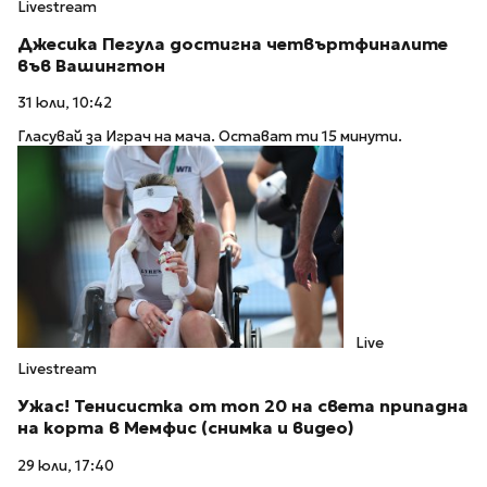
Livestream
Джесика Пегула достигна четвъртфиналите
във Вашингтон
31 юли, 10:42
Гласувай за Играч на мача. Остават ти 15 минути.
Live
Livestream
Ужас! Тенисистка от топ 20 на света припадна
на корта в Мемфис (снимка и видео)
29 юли, 17:40