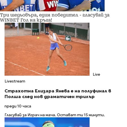
Три шедьовъра, един победител - гласувай за
WINBET Гол на кръга!
Live
Livestream
Страхотна Елизара Янева е на полуфинал в
Полша след нов драматичен трилър
преди 10 часа
Гласувай за Играч на мача. Остават ти 15 минути.