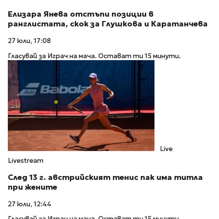
Елизара Янева отстъпи позиции в
ранглистата, скок за Глушкова и Каратанчева
27 юли, 17:08
Гласувай за Играч на мача. Остават ти 15 минути.
Live
Livestream
След 13 г. австрийският тенис пак има титла
при жените
27 юли, 12:44
Гласувай за Играч на мача. Остават ти 15 минути.