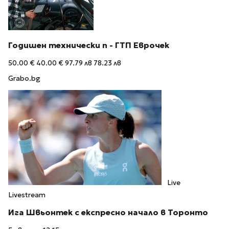
Годишен технически п - ГТП Еврочек
50.00 €
40.00 €
97.79 лв
78.23 лв
Grabo.bg
Live
Livestream
Ига Швьонтек с експресно начало в Торонто