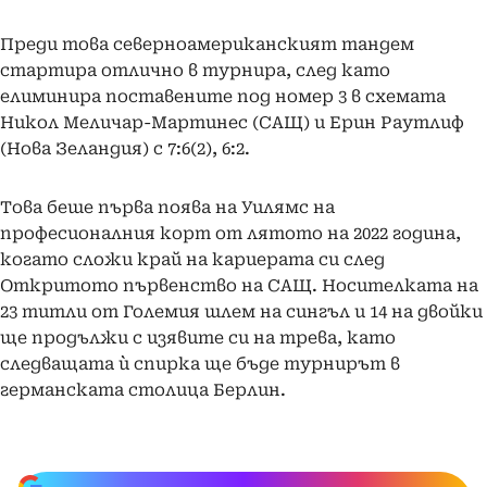
Преди това северноамериканският тандем
стартира отлично в турнира, след като
елиминира поставените под номер 3 в схемата
Никол Меличар-Мартинес (САЩ) и Ерин Раутлиф
(Нова Зеландия) с 7:6(2), 6:2.
Това беше първа поява на Уилямс на
професионалния корт от лятото на 2022 година,
когато сложи край на кариерата си след
Откритото първенство на САЩ. Носителката на
23 титли от Големия шлем на сингъл и 14 на двойки
ще продължи с изявите си на трева, като
следващата ѝ спирка ще бъде турнирът в
германската столица Берлин.