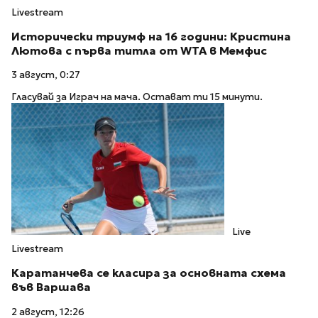
Livestream
Исторически триумф на 16 години: Кристина
Лютова с първа титла от WTA в Мемфис
3 август, 0:27
Гласувай за Играч на мача. Остават ти 15 минути.
Live
Livestream
Каратанчева се класира за основната схема
във Варшава
2 август, 12:26