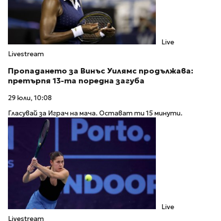
Live
Livestream
Пропадането за Винъс Уилямс продължава:
претърпя 13-та поредна загуба
29 юли, 10:08
Гласувай за Играч на мача. Остават ти 15 минути.
Live
Livestream