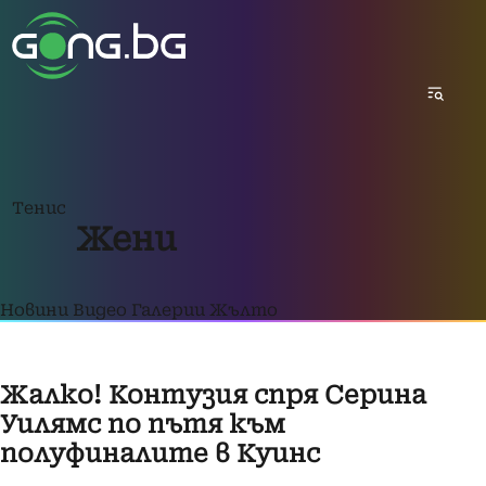
Тенис
Жени
Новини
Видео
Галерии
Жълто
Жалко! Контузия спря Серина
Уилямс по пътя към
полуфиналите в Куинс