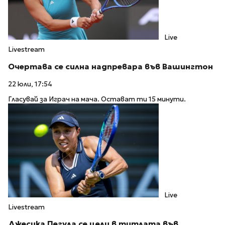
Live
Livestream
Очертава се силна надпревара във Вашингтон
22 юли, 17:54
Гласувай за Играч на мача. Остават ти 15 минути.
Live
Livestream
Джесика Пегула се цели в титлата във