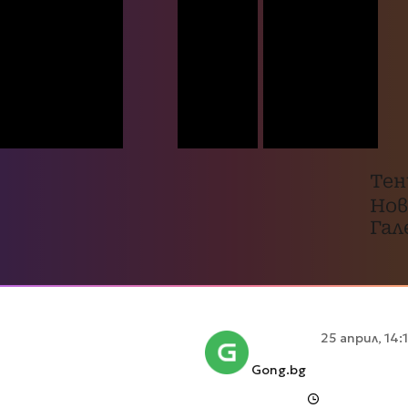
Тен
Нов
Гал
25 април, 14:
Gong.bg