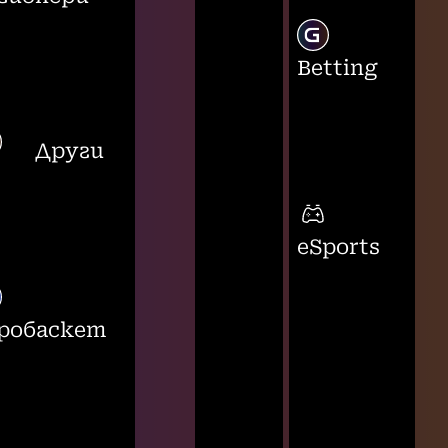
Betting
Други
eSports
робаскет