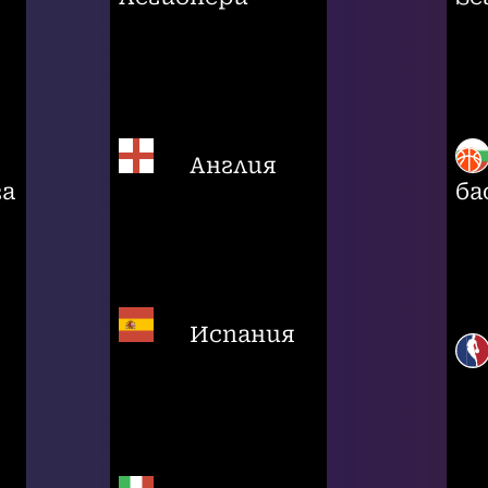
Англия
га
ба
Испания