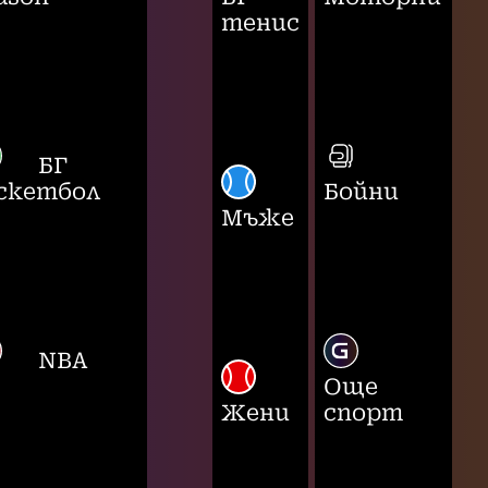
тенис
БГ
скетбол
Бойни
Мъже
NBA
Още
Жени
спорт