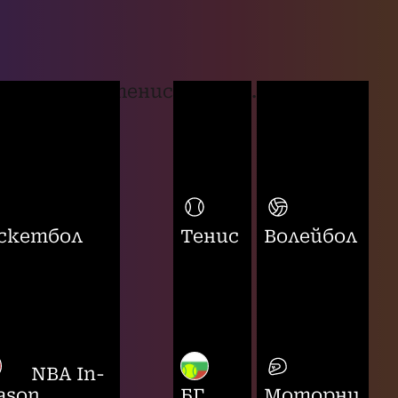
тенис
...
скетбол
Тенис
Волейбол
NBA In-
ason
БГ
Моторни