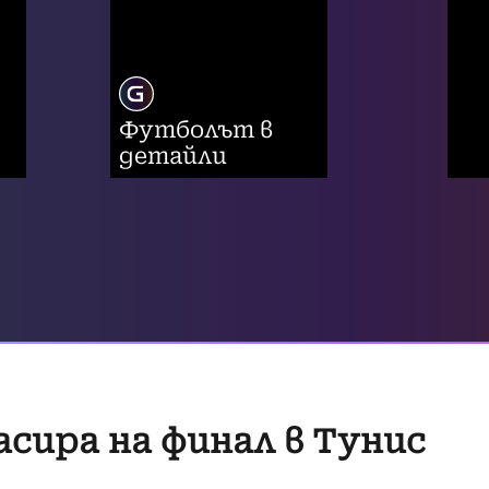
Футболът в
детайли
асира на финал в Тунис