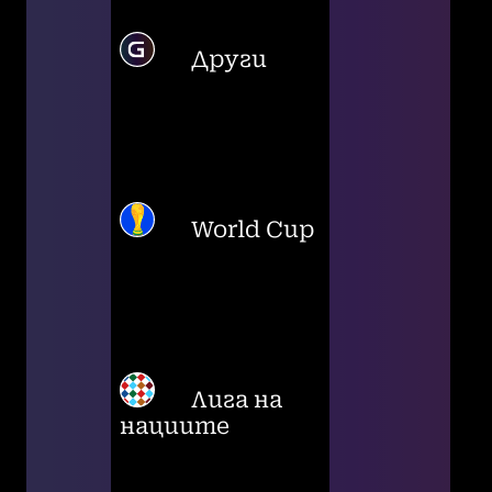
Други
World Cup
Лига на
нациите