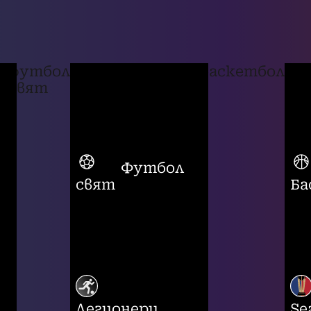
футбол
баскетбол
свят
Футбол
свят
Ба
Легионери
Se