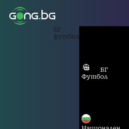
БГ
футбол
БГ
Футбол
Национален