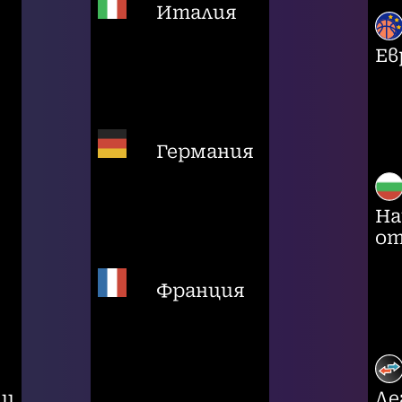
Италия
Ев
Германия
На
от
Франция
ци
Ле