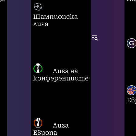
Шампионска
лига
Лига на
конференциите
Ев
Лига
Европа