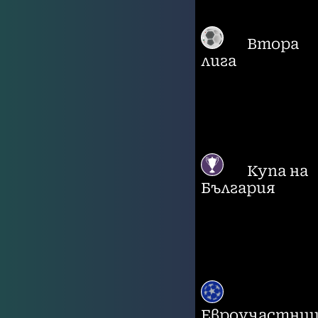
Втора
лига
Купа на
България
Евроучастни