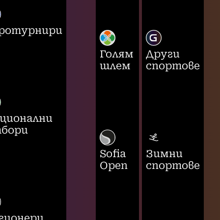
ротурнири
Голям
Други
шлем
спортове
ционални
бори
Sofia
Зимни
Open
спортове
гионери