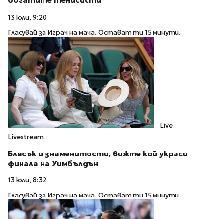
богатите тенисисти
13 юли, 9:20
Гласувай за Играч на мача. Остават ти 15 минути.
Live
Livestream
Блясък и знаменитости, вижте кой украси
финала на Уимбълдън
13 юли, 8:32
Гласувай за Играч на мача. Остават ти 15 минути.