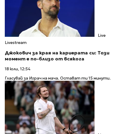
Live
Livestream
Джокович за края на кариерата си: Този
момент е по-близо от всякога
18 юли, 12:54
Гласувай за Играч на мача. Остават ти 15 минути.