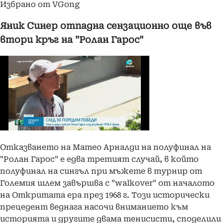
Избрано от VGong
Яник Синер отпадна сензационно още във
втори кръг на "Ролан Гарос"
Отказването на Матео Арналди на полуфинал на
"Ролан Гарос" е едва третият случай, в който
полуфинал на сингъл при мъжете в турнир от
Големия шлем завършва с "walkover" от началото
на Откритата ера през 1968 г. Този исторически
прецедент веднага насочи вниманието към
историята и другите двама тенисисти, споделили