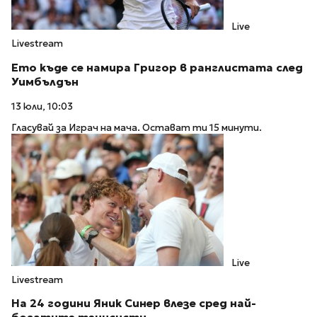
Live
Livestream
Ето къде се намира Григор в ранглистата след
Уимбълдън
13 юли, 10:03
Гласувай за Играч на мача. Остават ти 15 минути.
Live
Livestream
На 24 години Яник Синер влезе сред най-