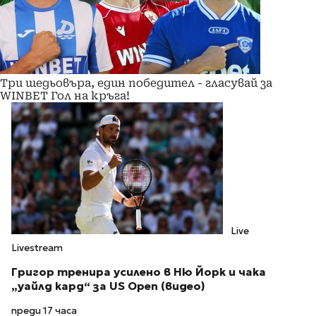
Три шедьовъра, един победител - гласувай за
WINBET Гол на кръга!
Live
Livestream
Григор тренира усилено в Ню Йорк и чака
„уайлд кард“ за US Open (видео)
преди 17 часа