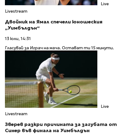
Live
Livestream
Двойник на Ямал спечели юношеския
„Уимбълдън“
13 юли, 14:31
Гласувай за Играч на мача. Остават ти 15 минути.
Live
Livestream
Зверев разкри причината за загубата от
Синер във финала на Уимбълдън