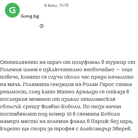
6 юни, 11:13
Gong.bg
Оттеглянето на играч от полуфинал в турнир от
Големия шлем е изключително необичайно — още
повече, когато се случи около час преди началото
на мача. Голямата сензация на Ролан Гарос стана
реалност, след като Матео Арналди се отказа в
последния момент от изцяло италианския
сблъсък срещу Флавио Коболи. По този начин
поставяният под номер 10 в схемата Коболи
намери място на големия финал в Париж без игра,
където ще спори за трофея с Александър Зверев.