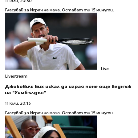
11 юли, 20:50
Гласувай за Играч на мача. Остават ти 15 минути.
Live
Livestream
Джокович: Бих искал да играя поне още веднъж
на "Уимбълдън"
11 юли, 20:13
Гласувай за Играч на мача. Остават ти 15 минути.