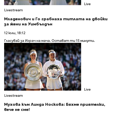
Live
Livestream
Младенович и Го грабнаха титлата на двойки
за жени на Уимбълдън
12 юли, 18:12
Гласувай за Играч на мача. Остават ти 15 минути.
Live
Livestream
Мухова към Линда Носкова: Бяхме приятелки,
вече не сме!