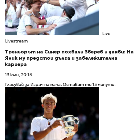
Live
Livestream
Треньорът на Синер похвали Зверев и заяви: На
Яник му предстои дълга и забележителна
кариера
13 юли, 20:16
Гласувай за Играч на мача. Остават ти 15 минути.