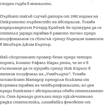
сходна съдба в миналото.
Първият такъв случай датира от 1992 година на
Откритото първенство на Австралия. Тогава
нидерландецът Ричард Крайчек бе принуден да се
оттегли заради травма в рамото точно преди
полуфиналния си сблъсък срещу бъдещия шампион
в Мелбърн Джим Къриър.
Най-скорошният пример беше преди четири
години, когато Рафаел Надал реши, че не е в
състояние да се изправи срещу Ник Кирьос в
техния полуфинал на „Уимбълдън“. Тогава
испанският Матадор преодоля болката от
коремна травма на четвъртфиналите, но ден
преди битката с австралиеца обяви оттеглянето
си. Сега Арналди допълни тази изключително
рядка статистика, лишавайки феновете от