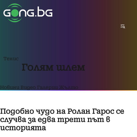
Тенис
Голям шлем
Новини
Видео
Галерии
Жълто
Подобно чудо на Ролан Гарос се
случва за едва трети път в
историята