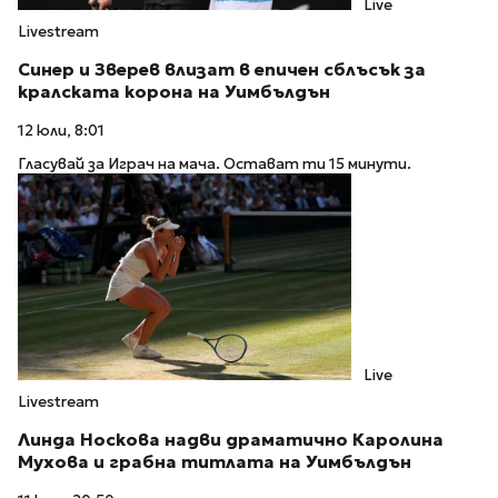
Live
Livestream
Синер и Зверев влизат в епичен сблъсък за
кралската корона на Уимбълдън
12 юли, 8:01
Гласувай за Играч на мача. Остават ти 15 минути.
Live
Livestream
Линда Носкова надви драматично Каролина
Мухова и грабна титлата на Уимбълдън