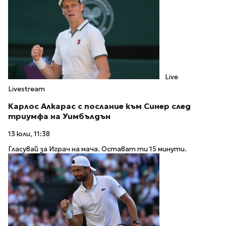
Live
Livestream
Карлос Алкарас с послание към Синер след
триумфа на Уимбълдън
13 юли, 11:38
Гласувай за Играч на мача. Остават ти 15 минути.