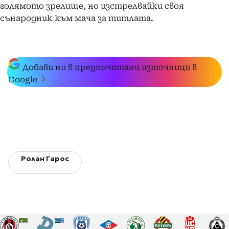
голямото зрелище, но изстрелвайки своя
сънародник към мача за титлата.
Добави ни в предпочитани източници в
Google
Ролан Гарос