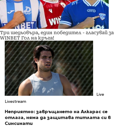
Три шедьовъра, един победител - гласувай за
WINBET Гол на кръга!
Live
Livestream
Неприятно: завръщането на Алкарас се
отлага, няма да защитава титлата си в
Синсинати