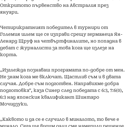
Откритото първенство на Австралия през
януари.
Четирикратният победител в турнири от
Големия шлем ще се изправи срещу германеца Ян-
Ленард Щруф на четвъртфиналите, но попадна в
дебат с журналисти за това кога ще излезе на
корта.
„Изглежда познаваш програмата по-добре от мен.
Не знам кога ме включат. Щастлив съм и в двата
случая. Добре съм подготвен. Направихме добра
подготовка“, каза Синер след победата с 6:3, 7:6(0),
6:3 над японския квалификант Шинтаро
Мочидзуки.
„Каквото и да се е случило в миналото, то вече е
минало. Сега ще видим дали сме намерили решение.