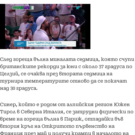
След гореща вълна миналата седмица, която счупи
британските рекорди за юни с около 37 градуса по
Целзий, се очаква през втората седмица на
турнира температурите отново да се покачат
над 30 градуса.
Синер, който е родом от алпийския регион Южен
Тирол в Северна Италия, се затрудни физически по
време на гореща вълна в Париж, отпадайки във
втория кръг на Откритото първенство на
Франция през май и получи крампи в началото на