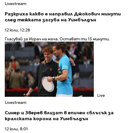
Livestream
Разкриха какво е направил Джокович минути
след тежката загуба на Уимбълдън
12 юли, 12:28
Гласувай за Играч на мача. Остават ти 15 минути.
Live
Livestream
Синер и Зверев влизат в епичен сблъсък за
кралската корона на Уимбълдън
12 юли, 8:01