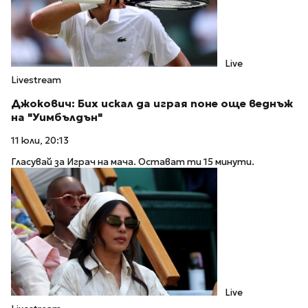
Live
Livestream
Джокович: Бих искал да играя поне още веднъж
на "Уимбълдън"
11 юли, 20:13
Гласувай за Играч на мача. Остават ти 15 минути.
Live