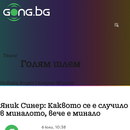
Тенис
Голям шлем
Новини
Видео
Галерии
Жълто
Яник Синер: Каквото се е случило
в миналото, вече е минало
6 юли, 10:38