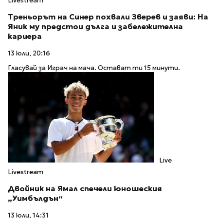
Livestream
Треньорът на Синер похвали Зверев и заяви: На
Яник му предстои дълга и забележителна
кариера
13 юли, 20:16
Гласувай за Играч на мача. Остават ти 15 минути.
Live
Livestream
Двойник на Ямал спечели юношеския
„Уимбълдън“
13 юли, 14:31