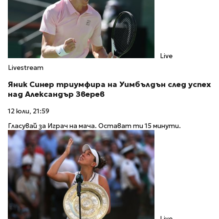
Live
Livestream
Яник Синер триумфира на Уимбълдън след успех
над Александър Зверев
12 юли, 21:59
Гласувай за Играч на мача. Остават ти 15 минути.
Live