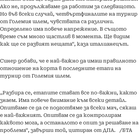
Ако не, продължаваме да работим за следващото.
Но във всеки случай, четвъртфиналите на турнир
от Големия шлем, чувствата са различни.
Определено има повече напрежение. В същото
време съм много щастлив в момента. Ще видим
как ще се развият нещата“, каза италианецът.
Синер добави, че е най-важно да имаш правилното
отношение на корта в последните етапи на
турнир от Големия шлем.
„Разбира се, етапите стават все по-важни, както
знаем. Има повече внимание към всеки детайл.
Опитваме се да се подготвяме за всеки мач, сякаш
е най-важният. Опитвам се да контролирам
каквото мога, а останалото е опит за решаване на
проблема“, завърши той, цитиран от ДПА. /БТА