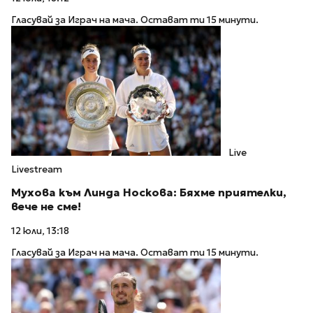
Гласувай за Играч на мача. Остават ти 15 минути.
Live
Livestream
Мухова към Линда Носкова: Бяхме приятелки,
вече не сме!
12 юли, 13:18
Гласувай за Играч на мача. Остават ти 15 минути.