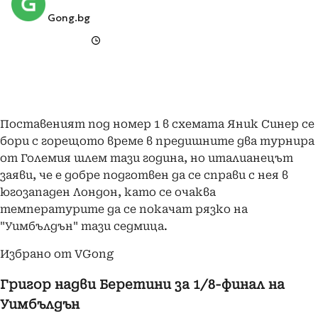
Gong.bg
Поставеният под номер 1 в схемата Яник Синер се
бори с горещото време в предишните два турнира
от Големия шлем тази година, но италианецът
заяви, че е добре подготвен да се справи с нея в
югозападен Лондон, като се очаква
температурите да се покачат рязко на
"Уимбълдън" тази седмица.
Избрано от VGong
Григор надви Беретини за 1/8-финал на
Уимбълдън