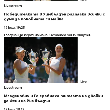
Livestream
Победителката в Уимбълдън разплака всички с
думи за покойната си майка
12 юли, 19:25
Гласувай за Играч на мача. Остават ти 15 минути.
Live
Livestream
Младенович и Го грабнаха титлата на двойки
за жени на Уимбълдън
12 юли, 18:12