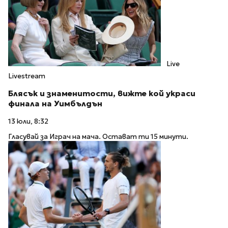
Live
Livestream
Блясък и знаменитости, вижте кой украси
финала на Уимбълдън
13 юли, 8:32
Гласувай за Играч на мача. Остават ти 15 минути.