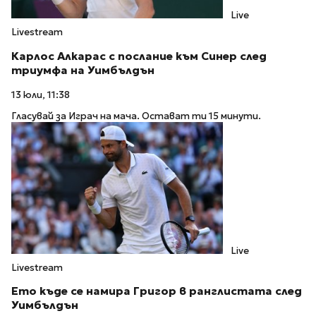
Live
Livestream
Карлос Алкарас с послание към Синер след
триумфа на Уимбълдън
13 юли, 11:38
Гласувай за Играч на мача. Остават ти 15 минути.
Live
Livestream
Ето къде се намира Григор в ранглистата след
Уимбълдън