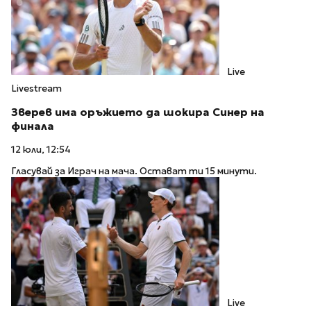
Live
Livestream
Зверев има оръжието да шокира Синер на
финала
12 юли, 12:54
Гласувай за Играч на мача. Остават ти 15 минути.
Live