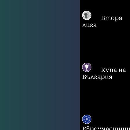
Втора
лига
Купа на
България
Евроучастни