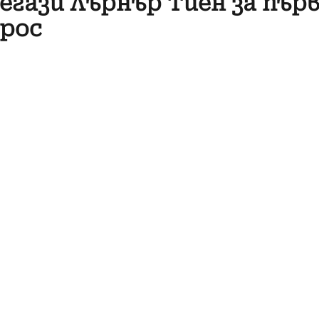
егази Лърнър Тиен за първ
арос