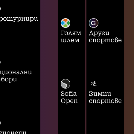
ротурнири
Голям
Други
шлем
спортове
ционални
бори
Sofia
Зимни
Open
спортове
гионери