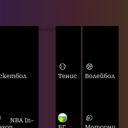
тенис
...
скетбол
Тенис
Волейбол
NBA In-
ason
БГ
Моторни