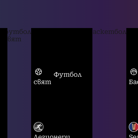
футбол
баскетбол
свят
Футбол
свят
Ба
Легионери
Se