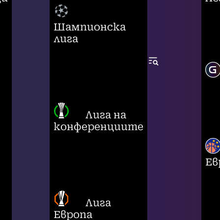
Шампионска
лига
Лига на
конференциите
Ев
Лига
Европа