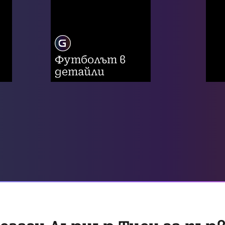
Футболът в
детайли