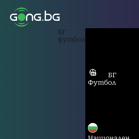
БГ
футбол
БГ
Футбол
Национален