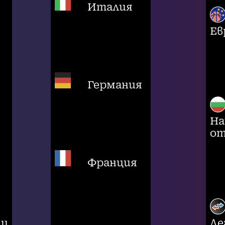
Италия
Ев
Германия
На
от
Франция
ци
Ле