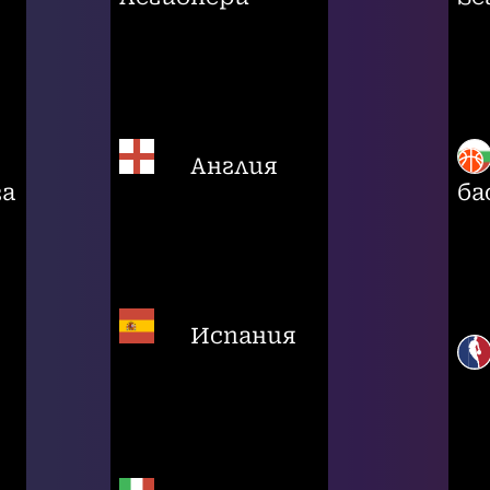
Англия
га
ба
Испания