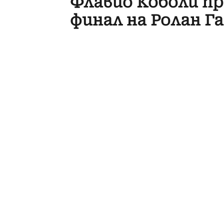
Флавио Коболи пр
финал на Ролан Г