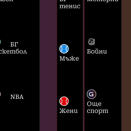
тенис
БГ
скетбол
Бойни
Мъже
NBA
Още
Жени
спорт