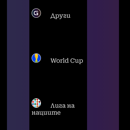
Други
World Cup
Лига на
нациите