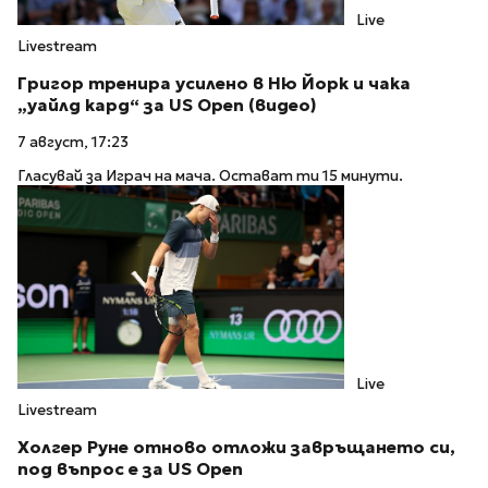
Live
Livestream
Григор тренира усилено в Ню Йорк и чака
„уайлд кард“ за US Open (видео)
7 август, 17:23
Гласувай за Играч на мача. Остават ти 15 минути.
Live
Livestream
Холгер Руне отново отложи завръщането си,
под въпрос е за US Open