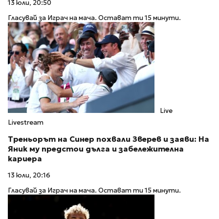
13 юли, 20:50
Гласувай за Играч на мача. Остават ти 15 минути.
Live
Livestream
Треньорът на Синер похвали Зверев и заяви: На
Яник му предстои дълга и забележителна
кариера
13 юли, 20:16
Гласувай за Играч на мача. Остават ти 15 минути.