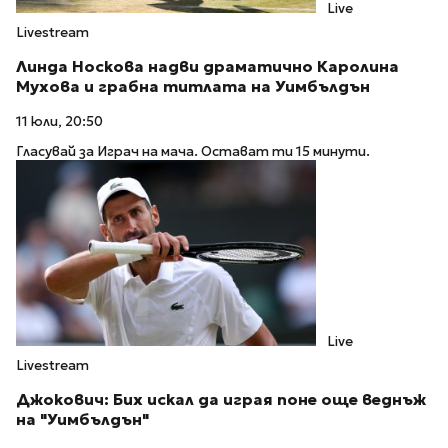
Live
Livestream
Линда Носкова надви драматично Каролина
Мухова и грабна титлата на Уимбълдън
11 юли, 20:50
Гласувай за Играч на мача. Остават ти 15 минути.
Live
Livestream
Джокович: Бих искал да играя поне още веднъж
на "Уимбълдън"