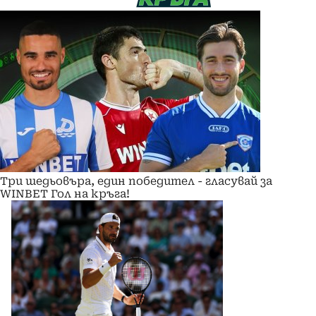
Три шедьовъра, един победител - гласувай за
WINBET Гол на кръга!