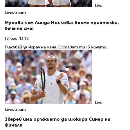
Live
Livestream
Мухова към Линда Носкова: Бяхме приятелки,
вече не сме!
12 юли, 13:18
Гласувай за Играч на мача. Остават ти 15 минути.
Live
Livestream
Зверев има оръжието да шокира Синер на
финала