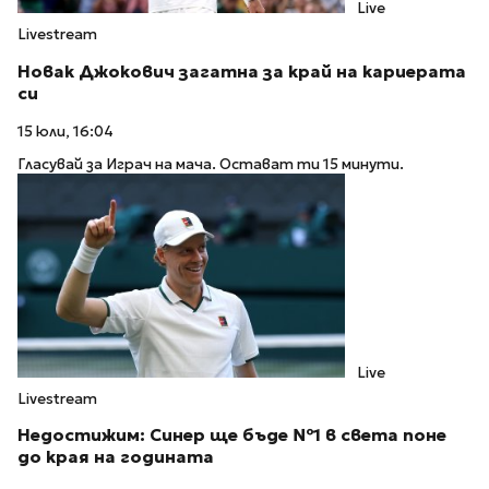
Live
Livestream
Новак Джокович загатна за край на кариерата
си
15 юли, 16:04
Гласувай за Играч на мача. Остават ти 15 минути.
Live
Livestream
Недостижим: Синер ще бъде №1 в света поне
до края на годината