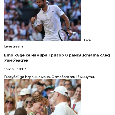
Live
Livestream
Ето къде се намира Григор в ранглистата след
Уимбълдън
13 юли, 10:03
Гласувай за Играч на мача. Остават ти 15 минути.