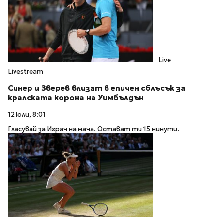
Live
Livestream
Синер и Зверев влизат в епичен сблъсък за
кралската корона на Уимбълдън
12 юли, 8:01
Гласувай за Играч на мача. Остават ти 15 минути.