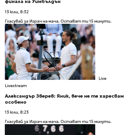
финала на Уимбълдън
13 юли, 8:32
Гласувай за Играч на мача. Остават ти 15 минути.
Live
Livestream
Александър Зверев: Яник, вече не те харесвам
особено
13 юли, 8:23
Гласувай за Играч на мача. Остават ти 15 минути.