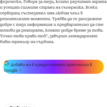
физически. Говоря за тези, които разчитат играта
и усещат силните страни на съперника. Всеки
сервиращ състезател има любим ъгъл в
решителните моменти. Трябва да се запознаете
добре с тази информация и предварително да сте
готови да реагирате, когато дойде време за това.
Точно това прави той", завърши легендарният
бивш треньор на сърбина.
Добави ни в предпочитани източници в
Google