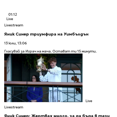
01:12
Live
Livestream
Яник Синер триумфира на Уимбълдън
13 юли, 13:06
Гласувай за Играч на мача. Остават ти 15 минути.
Live
Livestream
Яник Синер: Жертвах много, за да бъда в тази