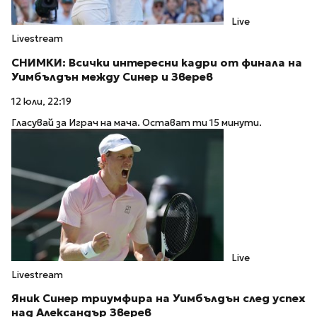
Live
Livestream
СНИМКИ: Всички интересни кадри от финала на
Уимбълдън между Синер и Зверев
12 юли, 22:19
Гласувай за Играч на мача. Остават ти 15 минути.
Live
Livestream
Яник Синер триумфира на Уимбълдън след успех
над Александър Зверев