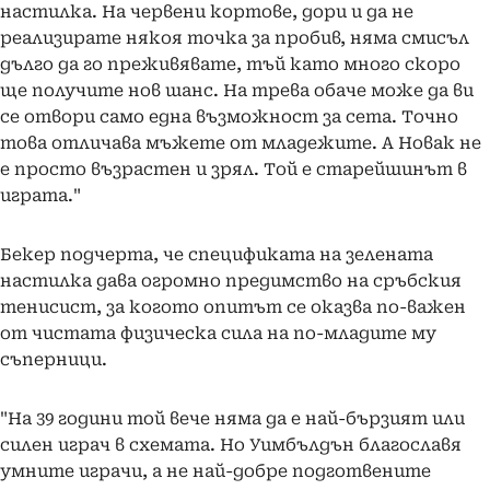
настилка. На червени кортове, дори и да не
реализирате някоя точка за пробив, няма смисъл
дълго да го преживявате, тъй като много скоро
ще получите нов шанс. На трева обаче може да ви
се отвори само една възможност за сета. Точно
това отличава мъжете от младежите. А Новак не
е просто възрастен и зрял. Той е старейшинът в
играта."
Бекер подчерта, че спецификата на зелената
настилка дава огромно предимство на сръбския
тенисист, за когото опитът се оказва по-важен
от чистата физическа сила на по-младите му
съперници.
"На 39 години той вече няма да е най-бързият или
силен играч в схемата. Но Уимбълдън благославя
умните играчи, а не най-добре подготвените