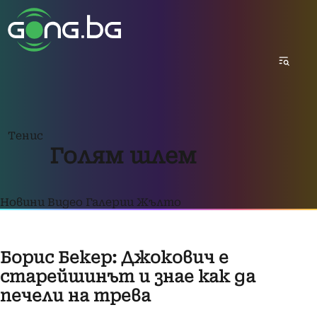
Тенис
Голям шлем
Новини
Видео
Галерии
Жълто
Борис Бекер: Джокович е
старейшинът и знае как да
печели на трева