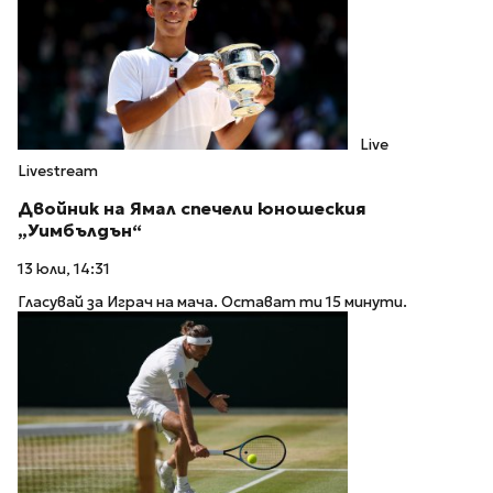
Live
Livestream
Двойник на Ямал спечели юношеския
„Уимбълдън“
13 юли, 14:31
Гласувай за Играч на мача. Остават ти 15 минути.