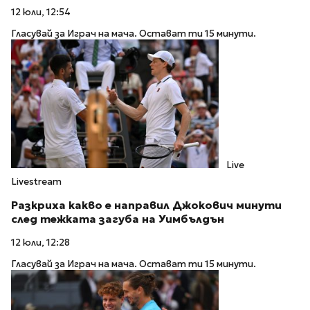
12 юли, 12:54
Гласувай за Играч на мача. Остават ти 15 минути.
Live
Livestream
Разкриха какво е направил Джокович минути
след тежката загуба на Уимбълдън
12 юли, 12:28
Гласувай за Играч на мача. Остават ти 15 минути.