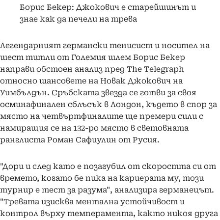
Борис Бекер: Джокович е старейшинът и
знае как да печели на трева
Легендарният германски тенисист и носител на
шест титли от Големия шлем Борис Бекер
направи обстоен анализ пред The Telegraph
относно шансовете на Новак Джокович на
Уимбълдън. Сръбската звезда се готви за своя
осминафинален сблъсък в Лондон, където в спор за
място на четвъртфиналите ще премери сили с
намиращия се на 132-ро място в световната
ранглиста Роман Сафиулин от Русия.
"Дори и след като е позагубил от скоростта си от
времето, когато бе пика на кариерата му, този
турнир е тест за разума", анализира германецът.
"Тревата изисква ментална устойчивост и
контрол върху темперамента, както никоя друга