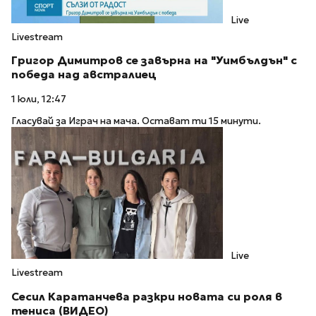
Live
Livestream
Григор Димитров се завърна на "Уимбълдън" с
победа над австралиец
1 юли, 12:47
Гласувай за Играч на мача. Остават ти 15 минути.
Live
Livestream
Сесил Каратанчева разкри новата си роля в
тениса (ВИДЕО)