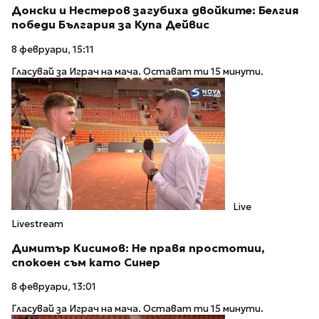
Донски и Нестеров загубиха двойките: Белгия
победи България за Купа Дейвис
8 февруари, 15:11
Гласувай за Играч на мача. Остават ти 15 минути.
Live
Livestream
Димитър Кисимов: Не правя простотии,
спокоен съм като Синер
8 февруари, 13:01
Гласувай за Играч на мача. Остават ти 15 минути.