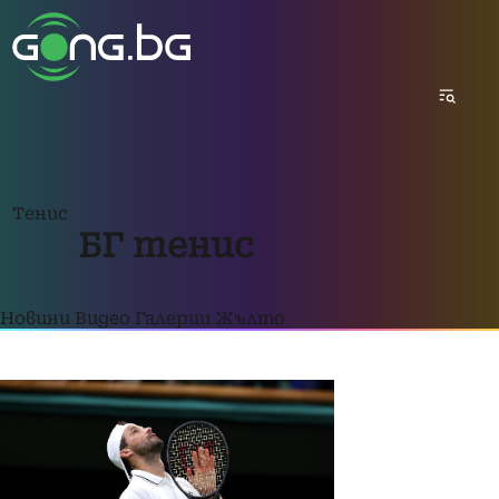
Тенис
БГ тенис
Новини
Видео
Галерии
Жълто