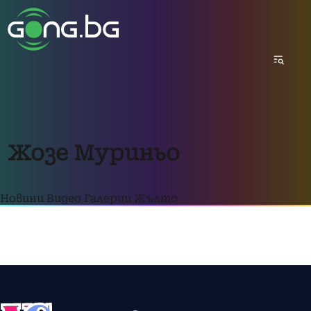
Жозе Муриньо
Новини
Видео
Галерии
Жълто