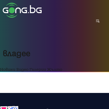
владее
Новини
Видео
Галерии
Жълто