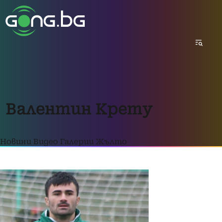
Валентин Крету
Новини
Видео
Галерии
Жълто