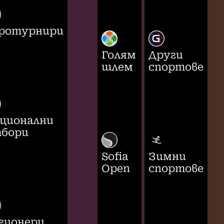
ротурнири
Голям
Други
шлем
спортове
ционални
бори
Sofia
Зимни
Open
спортове
гионери