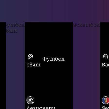
футбол
баскетбол
свят
Футбол
свят
Ба
Легионери
Se