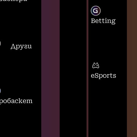
Betting
Други
eSports
робаскет