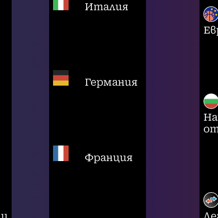
Италия
Ев
Германия
На
от
Франция
ци
Ле