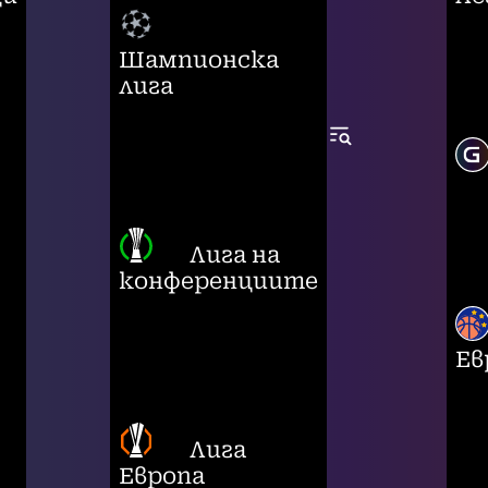
Шампионска
лига
Лига на
конференциите
Ев
Лига
Европа