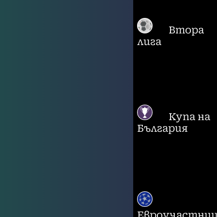
Втора
лига
Купа на
България
Евроучастни