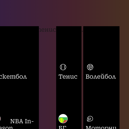
тенис
...
скетбол
Тенис
Волейбол
NBA In-
ason
БГ
Моторни