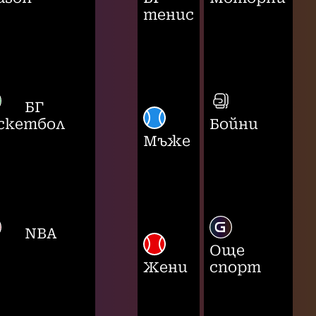
тенис
БГ
скетбол
Бойни
Мъже
NBA
Още
Жени
спорт