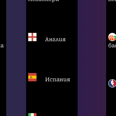
Англия
га
ба
Испания