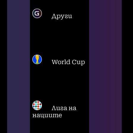
Други
World Cup
Лига на
нациите