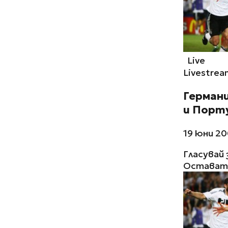
Live
Livestrea
Герман
и Порт
19 юни 20
Гласувай 
Остават 