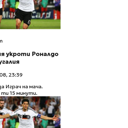
m
ия укроти Роналдо
угалия
08, 23:39
за Играч на мача.
ти 15 минути.