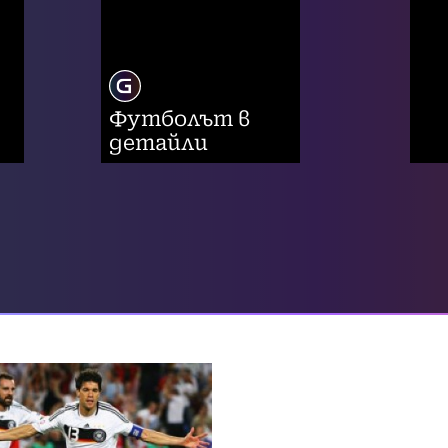
Футболът в
детайли