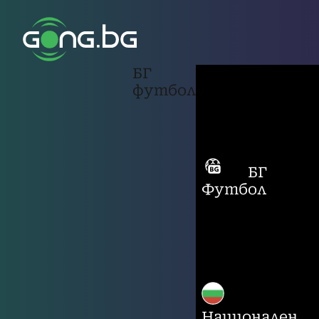
БГ
футбол
БГ
Футбол
Национален