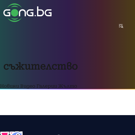
съжителство
Новини
Видео
Галерии
Жълто