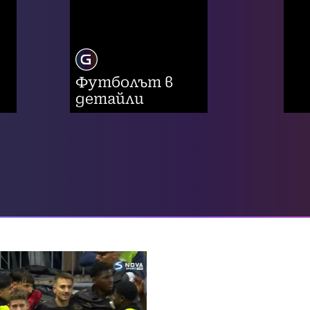
Футболът в
детайли