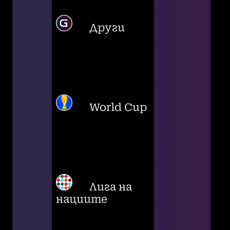
Други
World Cup
Лига на
нациите