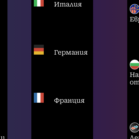
Италия
Ев
Германия
На
от
Франция
ци
Ле