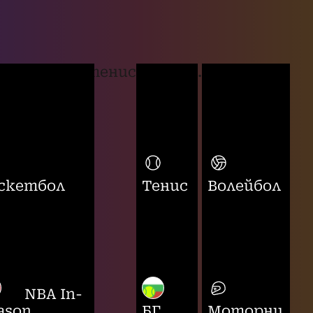
тенис
...
скетбол
Тенис
Волейбол
NBA In-
ason
БГ
Моторни