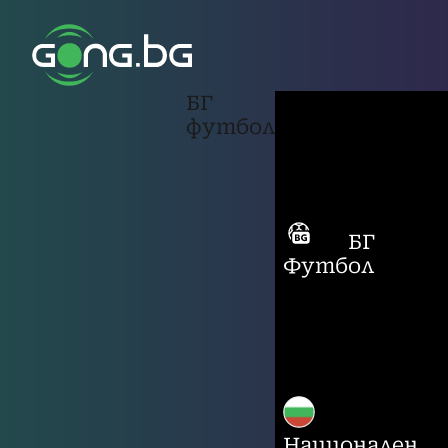
БГ
футбол
БГ
Футбол
Национален