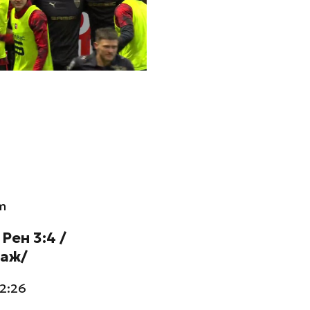
m
Рен 3:4 /
аж/
22:26