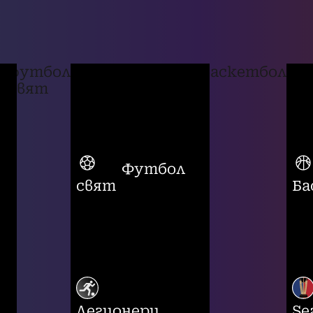
футбол
баскетбол
свят
Футбол
свят
Ба
Легионери
Se