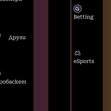
Betting
Други
eSports
робаскет