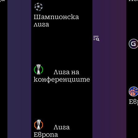
Шампионска
лига
Лига на
конференциите
Ев
Лига
Европа