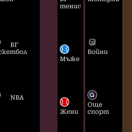
тенис
БГ
скетбол
Бойни
Мъже
NBA
Още
Жени
спорт