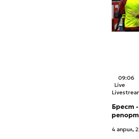
09:06
Live
Livestrea
Брест - 
репорт
4 април, 