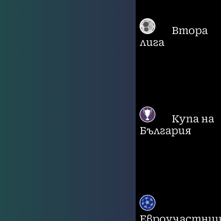
Втора
лига
Купа на
България
Евроучастни