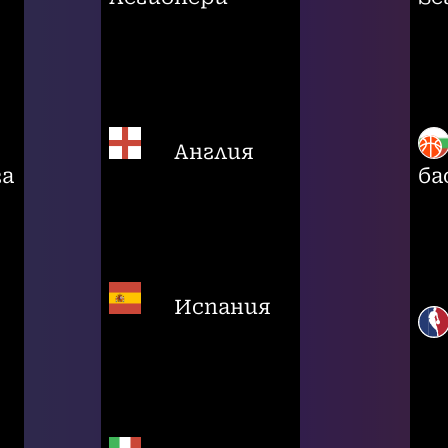
Англия
га
ба
Испания