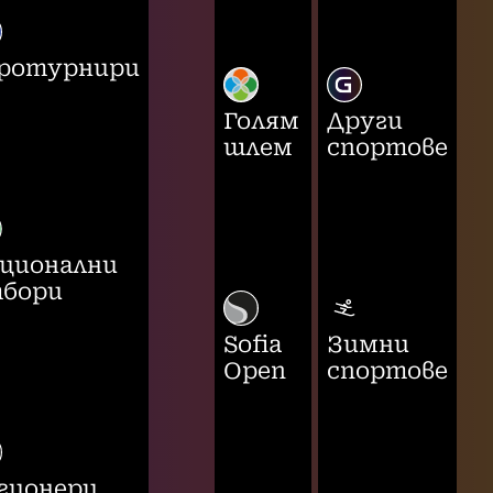
ротурнири
Голям
Други
шлем
спортове
ционални
бори
Sofia
Зимни
Open
спортове
гионери