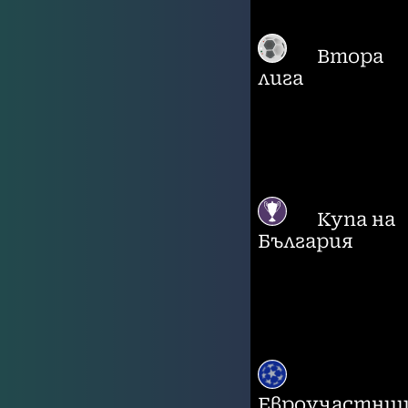
Втора
лига
Купа на
България
Евроучастни