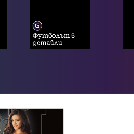
Футболът в
детайли