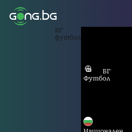
БГ
футбол
БГ
Футбол
Национален