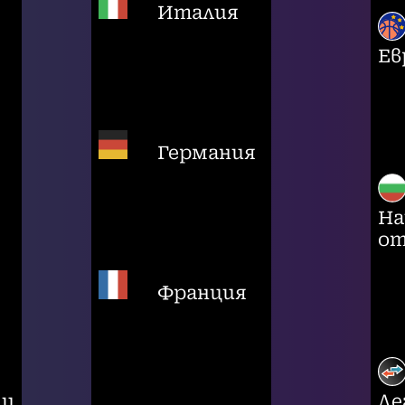
Италия
Ев
Германия
На
от
Франция
ци
Ле