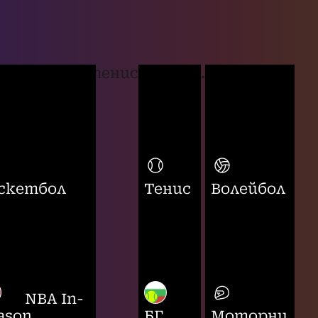
тенис
...
скетбол
Тенис
Волейбол
NBA In-
ason
БГ
Моторни