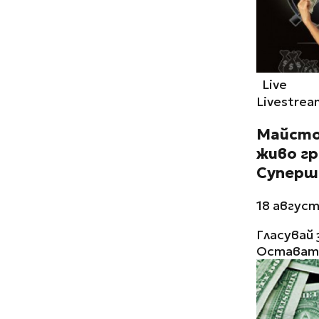
Live
Livestrea
Майсто
живо гр
Суперш
18 август
Гласувай 
Остават 