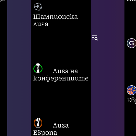
Шампионска
лига
Лига на
конференциите
Ев
Лига
Европа