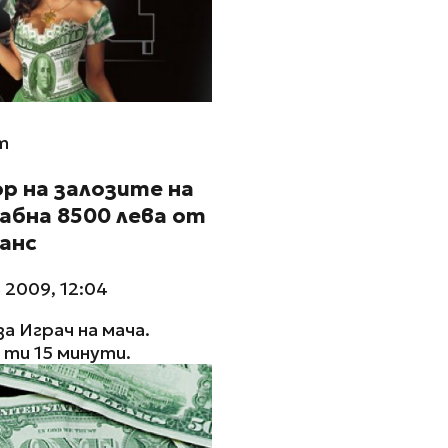
m
р на залозите на
абна 8500 лева от
анс
 2009, 12:04
за Играч на мача.
ти 15 минути.