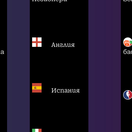
Англия
га
ба
Испания