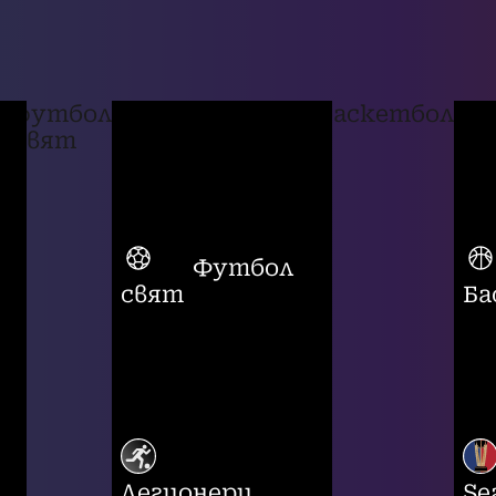
футбол
баскетбол
свят
Футбол
свят
Ба
Легионери
Se