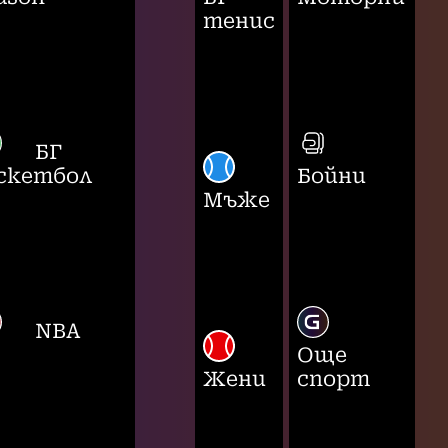
тенис
БГ
скетбол
Бойни
Мъже
NBA
Още
Жени
спорт