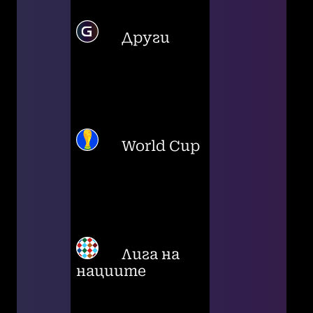
Други
World Cup
Лига на
нациите