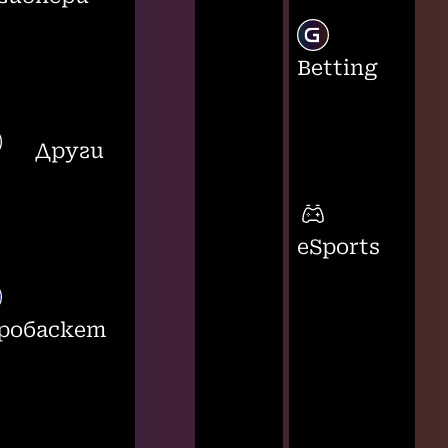
Betting
Други
eSports
робаскет