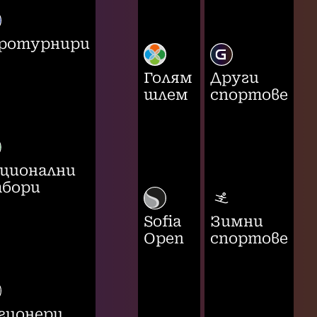
ротурнири
Голям
Други
шлем
спортове
ционални
бори
Sofia
Зимни
Open
спортове
гионери