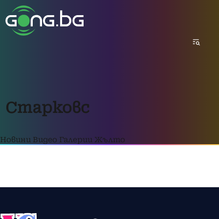
Старковс
Новини
Видео
Галерии
Жълто