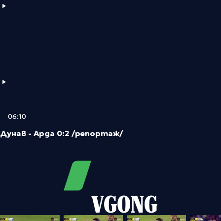
06:10
Дунав - Арда 0:2 /репортаж/
VGONG