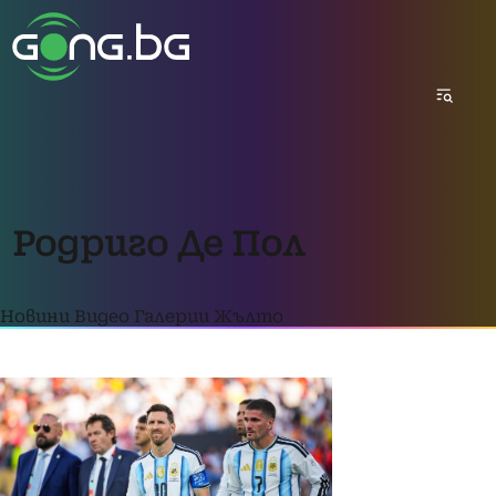
Родриго Де Пол
Новини
Видео
Галерии
Жълто