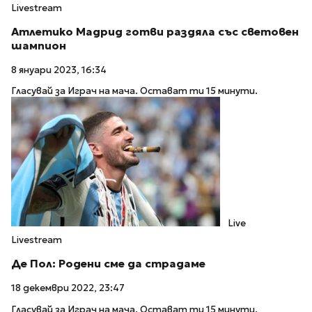
Livestream
Атлетико Мадрид готви раздяла със световен
шампион
8 януари 2023, 16:34
Гласувай за Играч на мача. Остават ти 15 минути.
Live
Livestream
Де Пол: Родени сме да страдаме
18 декември 2022, 23:47
Гласувай за Играч на мача. Остават ти 15 минути.