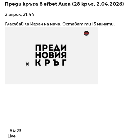
Преди кръга в efbet Лига (28 кръг, 2.04.2026)
2 април, 21:44
Гласувай за Играч на мача. Остават ти 15 минути.
54:23
Live