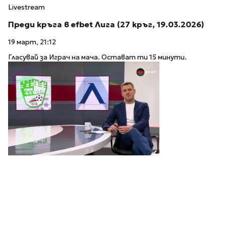
Livestream
Преди кръга в efbet Лига (27 кръг, 19.03.2026)
19 март, 21:12
Гласувай за Играч на мача. Остават ти 15 минути.