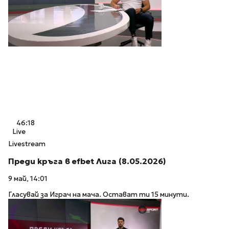
46:18
Live
Livestream
Преди кръга в efbet Лига (8.05.2026)
9 май, 14:01
Гласувай за Играч на мача. Остават ти 15 минути.