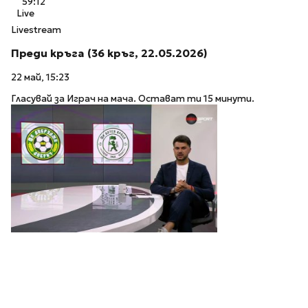
59:12
Live
Livestream
Преди кръга (36 кръг, 22.05.2026)
22 май, 15:23
Гласувай за Играч на мача. Остават ти 15 минути.