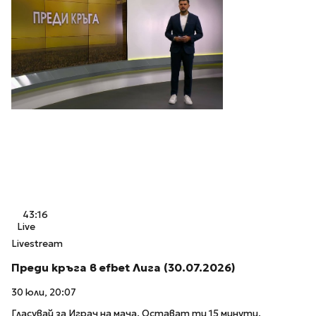
43:16
Live
Livestream
Преди кръга в efbet Лига (30.07.2026)
30 юли, 20:07
Гласувай за Играч на мача. Остават ти 15 минути.