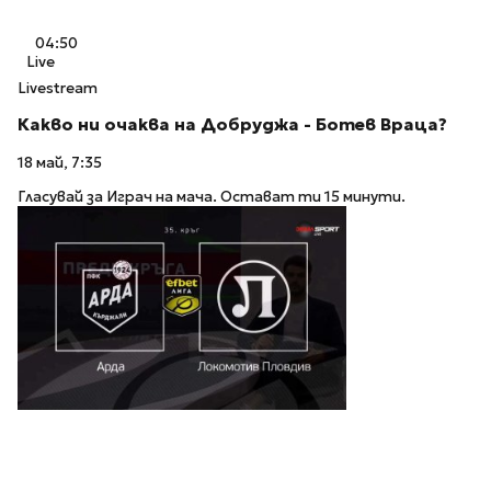
04:50
Live
Livestream
Какво ни очаква на Добруджа - Ботев Враца?
18 май, 7:35
Гласувай за Играч на мача. Остават ти 15 минути.