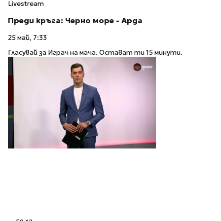
Livestream
Преди кръга: Черно море - Арда
25 май, 7:33
Гласувай за Играч на мача. Остават ти 15 минути.