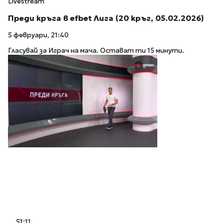
Livestream
Преди кръга в efbet Лига (20 кръг, 05.02.2026)
5 февруари, 21:40
Гласувай за Играч на мача. Остават ти 15 минути.
51:11