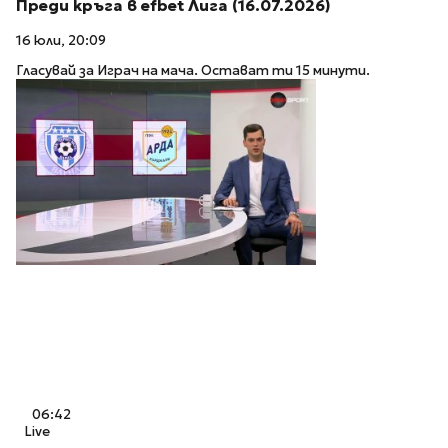
Преди кръга в efbet Лига (16.07.2026)
16 юли, 20:09
Гласувай за Играч на мача. Остават ти 15 минути.
06:42
Live