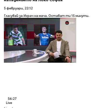
5 февруари, 22:12
Гласувай за Играч на мача. Остават ти 15 минути.
56:27
Live