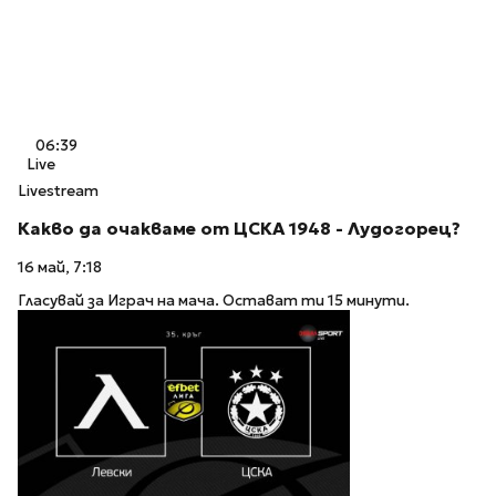
06:39
Live
Livestream
Какво да очакваме от ЦСКА 1948 - Лудогорец?
16 май, 7:18
Гласувай за Играч на мача. Остават ти 15 минути.