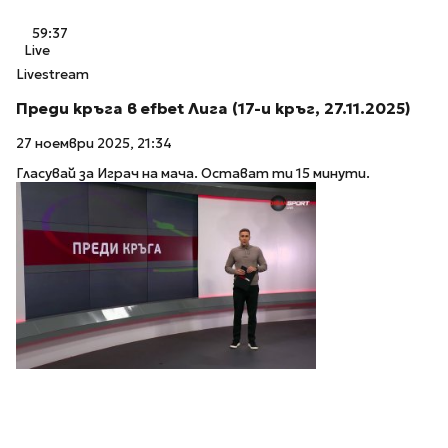
59:37
Live
Livestream
Преди кръга в efbet Лига (17-и кръг, 27.11.2025)
27 ноември 2025, 21:34
Гласувай за Играч на мача. Остават ти 15 минути.