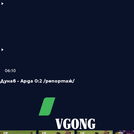
06:10
Дунав - Арда 0:2 /репортаж/
VGONG