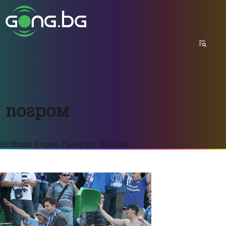
погром
Новини
Видео
Галерии
Жълто