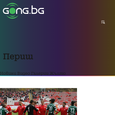
Периш
Новини
Видео
Галерии
Жълто