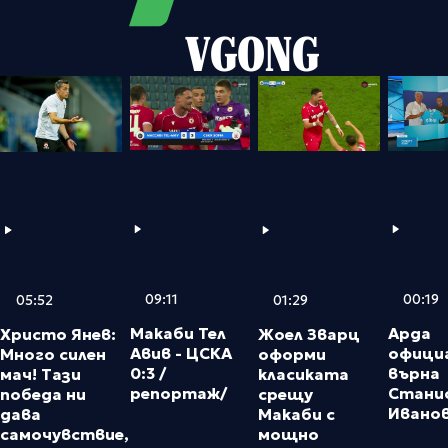
VGONG
09:11
00:19
05:52
01:29
Макаби Тел
Арда
Христо Янев:
Жоел Зварц
Авив - ЦСКА
официа
Много силен
оформи
0:3 /
върна
мач! Тази
класиката
репортаж/
Стани
победа ни
срещу
Ивано
дава
Макаби с
самочувствие,
мощно