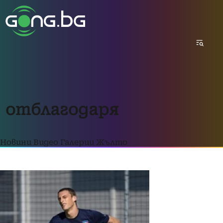
отблагодаря
Новини
Видео
Галерии
Жълто