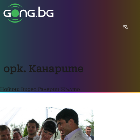
орк. Канарите
Новини
Видео
Галерии
Жълто