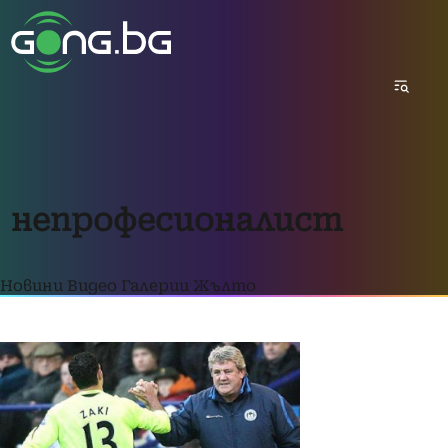
непрофесионалист
Новини
Видео
Галерии
Жълто