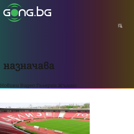
назначава
Новини
Видео
Галерии
Жълто