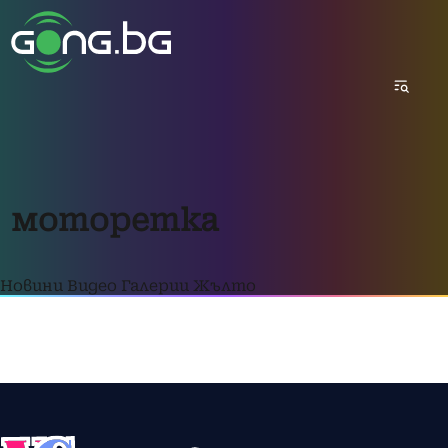
моторетка
Новини
Видео
Галерии
Жълто