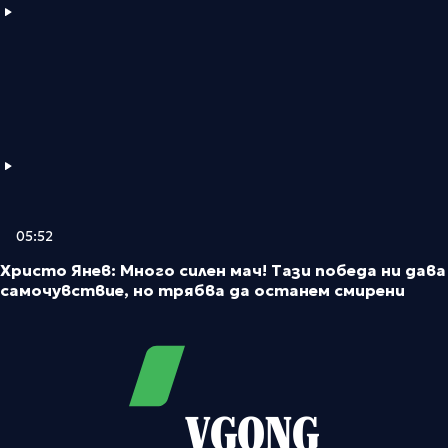
05:52
Христо Янев: Много силен мач! Тази победа ни дава
самочувствие, но трябва да останем смирени
VGONG