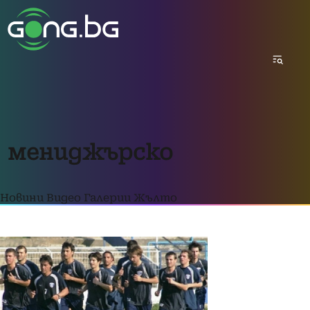
мениджърско
Новини
Видео
Галерии
Жълто