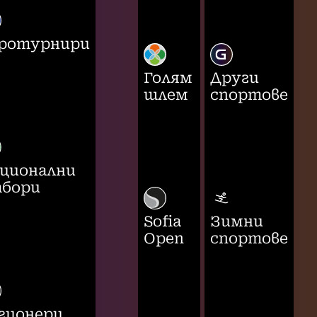
ротурнири
Голям
Други
шлем
спортове
ционални
бори
Sofia
Зимни
Open
спортове
гионери