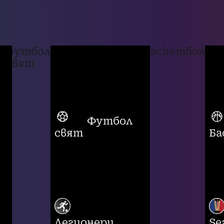
футбол
баскетбол
свят
Футбол
свят
Ба
Легионери
Se