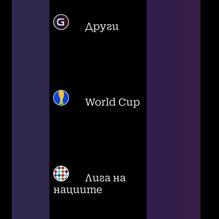
Други
World Cup
Лига на
нациите