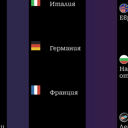
Италия
Ев
Германия
На
от
Франция
ци
Ле