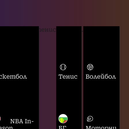
тенис
...
скетбол
Тенис
Волейбол
NBA In-
ason
БГ
Моторни