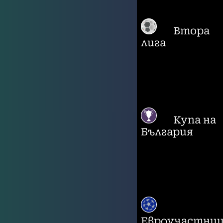
Втора
лига
Купа на
България
Евроучастни