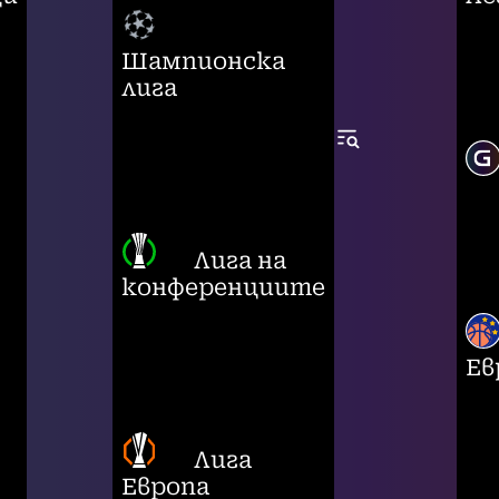
Шампионска
лига
Лига на
конференциите
Ев
Лига
Европа