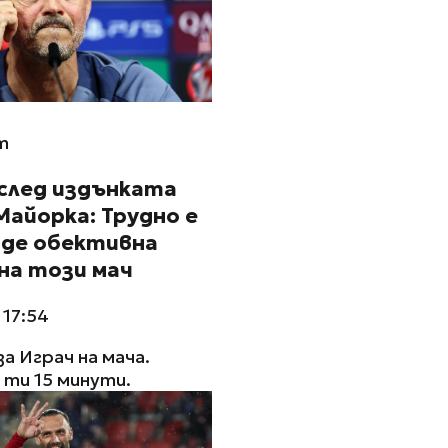
m
 след издънката
айорка: Трудно е
аде обективна
на този мач
 17:54
за Играч на мача.
ти 15 минути.