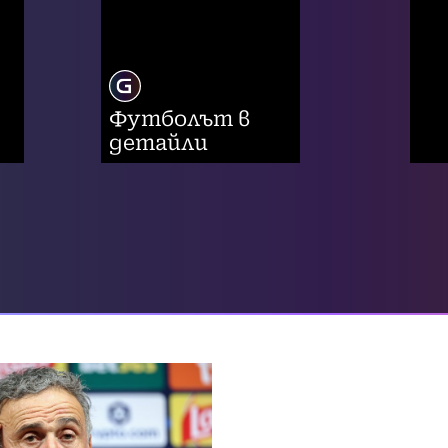
Футболът в
детайли