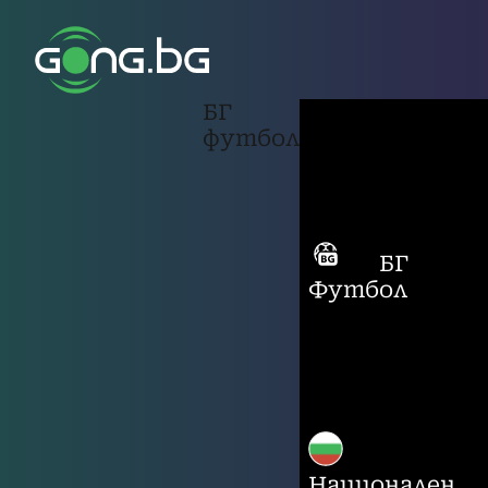
БГ
футбол
БГ
Футбол
Национален