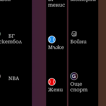
тенис
БГ
скетбол
Бойни
Мъже
NBA
Още
Жени
спорт