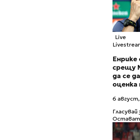
Live
Livestrea
Енрике
срещу М
да се д
оценка 
6 август,
Гласувай 
Остават 