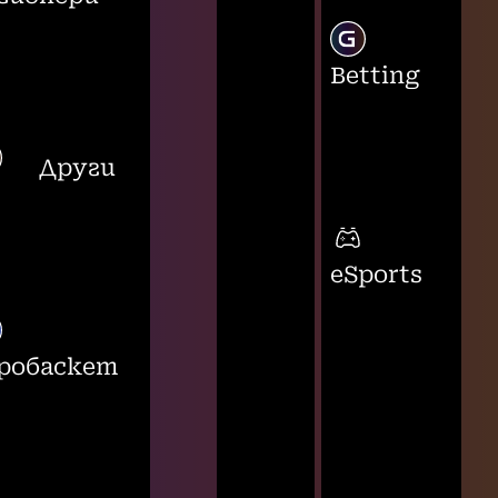
Betting
Други
eSports
робаскет