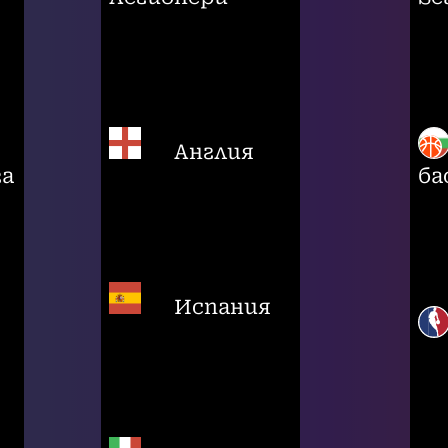
Англия
га
ба
Испания